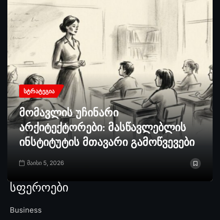
ᲡᲢᲠᲐᲢᲔᲒᲘᲐ
მომავლის უჩინარი
არქიტექტორები: მასწავლებლის
ინსტიტუტის მთავარი გამოწვევები
მაისი 5, 2026
სფეროები
Business