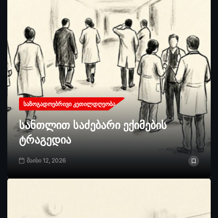
ᲡᲐᲖᲝᲒᲐᲓᲝᲔᲑᲠᲘᲕᲘ ᲙᲔᲗᲘᲚᲓᲦᲔᲝᲑᲐ
სანთლით საძებარი ექიმების
ტრაგედია
მაისი 12, 2026