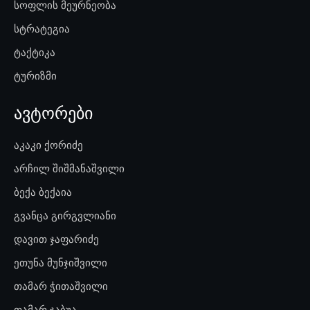
სოფლის მეურნეობა
სტრატეგია
ტაქტიკა
ტურიზმი
ავტორები
აკაკი ქორიძე
არჩილ შიშმანაშვილი
ბექა ბექაია
გვანცა გირგვლიანი
დავით ჯაფარიძე
ეთუნა მუნჯიშვილი
თამარ ჭითაშვილი
თამარ ჯაბუა