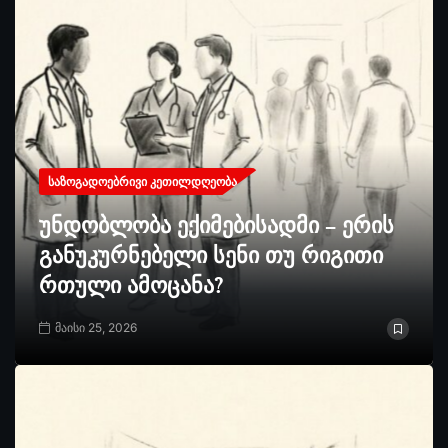
ᲡᲐᲖᲝᲒᲐᲓᲝᲔᲑᲠᲘᲕᲘ ᲙᲔᲗᲘᲚᲓᲦᲔᲝᲑᲐ
უნდობლობა ექიმებისადმი – ერის
განუკურნებელი სენი თუ რიგითი
რთული ამოცანა?
მაისი 25, 2026