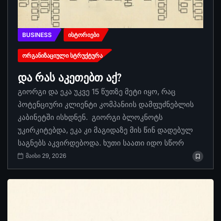
BUSINESS
ᲘᲡᲢᲝᲠᲘᲔᲑᲘ
ᲝᲠᲒᲐᲜᲘᲖᲐᲪᲘᲣᲚᲘ ᲡᲢᲠᲣᲥᲢᲣᲠᲐ
და რას აკეთებთ აქ?
გიორგი და ეკა უკვე 15 წუთზე მეტი იყო, რაც
პოტენციური კლიენტი კომპანიის დამფუძნებლის
კაბინეტში ისხდნენ. გიორგი ბლოკნოტს
უკირკიტებდა, ეკა კი მაგიდაზე მის წინ დადებულ
საგნებს აკვირდებოდა. ხუთი საათი იდო სწორ
მაისი 29, 2026