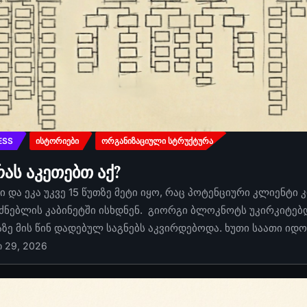
ESS
ᲘᲡᲢᲝᲠᲘᲔᲑᲘ
ᲝᲠᲒᲐᲜᲘᲖᲐᲪᲘᲣᲚᲘ ᲡᲢᲠᲣᲥᲢᲣᲠᲐ
რას აკეთებთ აქ?
 და ეკა უკვე 15 წუთზე მეტი იყო, რაც პოტენციური კლიენტი 
ძნებლის კაბინეტში ისხდნენ. გიორგი ბლოკნოტს უკირკიტებდა
აზე მის წინ დადებულ საგნებს აკვირდებოდა. ხუთი საათი იდ
ი 29, 2026