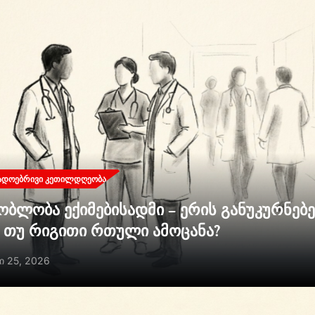
ᲐᲓᲝᲔᲑᲠᲘᲕᲘ ᲙᲔᲗᲘᲚᲓᲦᲔᲝᲑᲐ
ობლობა ექიმებისადმი – ერის განუკურნებ
ი თუ რიგითი რთული ამოცანა?
ი 25, 2026