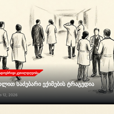
ᲐᲓᲝᲔᲑᲠᲘᲕᲘ ᲙᲔᲗᲘᲚᲓᲦᲔᲝᲑᲐ
თლით საძებარი ექიმების ტრაგედია
ი 12, 2026