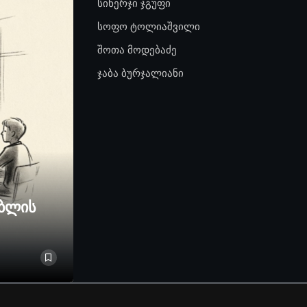
სინერჯი ჯგუფი
სოფო ტოლიაშვილი
შოთა მოდებაძე
ჯაბა ბურჯალიანი
ებლის