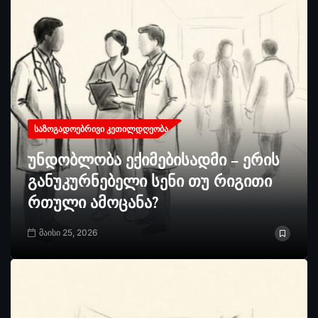
ᲡᲐᲖᲝᲒᲐᲓᲝᲔᲑᲠᲘᲕᲘ ᲙᲔᲗᲘᲚᲓᲦᲔᲝᲑᲐ
უნდობლობა ექიმებისადმი – ერის
განუკურნებელი სენი თუ რიგითი
რთული ამოცანა?
მაისი 25, 2026