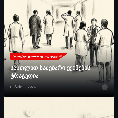
ᲡᲐᲖᲝᲒᲐᲓᲝᲔᲑᲠᲘᲕᲘ ᲙᲔᲗᲘᲚᲓᲦᲔᲝᲑᲐ
სანთლით საძებარი ექიმების
ტრაგედია
მაისი 12, 2026