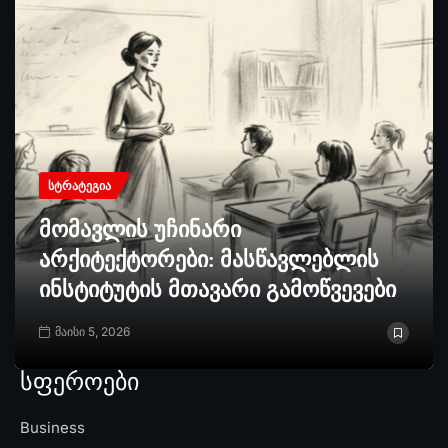
ᲡᲢᲠᲐᲢᲔᲒᲘᲐ
მომავლის უჩინარი
არქიტექტორები: მასწავლებლის
ინსტიტუტის მთავარი გამოწვევები
მაისი 5, 2026
სფეროები
Business