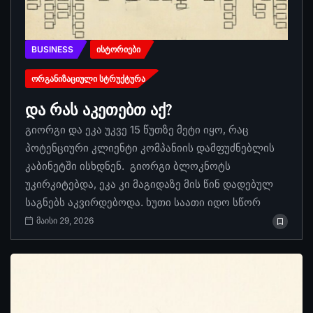
BUSINESS
ᲘᲡᲢᲝᲠᲘᲔᲑᲘ
ᲝᲠᲒᲐᲜᲘᲖᲐᲪᲘᲣᲚᲘ ᲡᲢᲠᲣᲥᲢᲣᲠᲐ
და რას აკეთებთ აქ?
გიორგი და ეკა უკვე 15 წუთზე მეტი იყო, რაც
პოტენციური კლიენტი კომპანიის დამფუძნებლის
კაბინეტში ისხდნენ. გიორგი ბლოკნოტს
უკირკიტებდა, ეკა კი მაგიდაზე მის წინ დადებულ
საგნებს აკვირდებოდა. ხუთი საათი იდო სწორ
მაისი 29, 2026