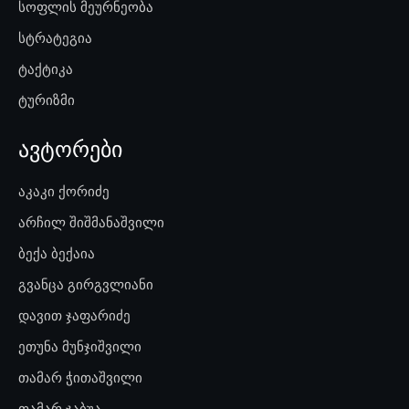
სოფლის მეურნეობა
სტრატეგია
ტაქტიკა
ტურიზმი
ავტორები
აკაკი ქორიძე
არჩილ შიშმანაშვილი
ბექა ბექაია
გვანცა გირგვლიანი
დავით ჯაფარიძე
ეთუნა მუნჯიშვილი
თამარ ჭითაშვილი
თამარ ჯაბუა