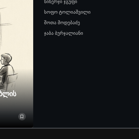
სინერჯი ჯგუფი
სოფო ტოლიაშვილი
შოთა მოდებაძე
ჯაბა ბურჯალიანი
ებლის