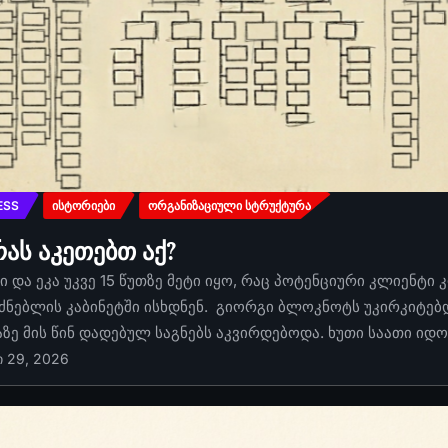
ESS
ᲘᲡᲢᲝᲠᲘᲔᲑᲘ
ᲝᲠᲒᲐᲜᲘᲖᲐᲪᲘᲣᲚᲘ ᲡᲢᲠᲣᲥᲢᲣᲠᲐ
რას აკეთებთ აქ?
 და ეკა უკვე 15 წუთზე მეტი იყო, რაც პოტენციური კლიენტი 
ძნებლის კაბინეტში ისხდნენ. გიორგი ბლოკნოტს უკირკიტებდა
აზე მის წინ დადებულ საგნებს აკვირდებოდა. ხუთი საათი იდ
ი 29, 2026