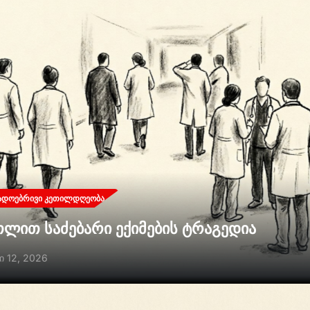
ᲐᲓᲝᲔᲑᲠᲘᲕᲘ ᲙᲔᲗᲘᲚᲓᲦᲔᲝᲑᲐ
თლით საძებარი ექიმების ტრაგედია
ი 12, 2026