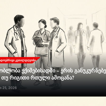
ᲐᲓᲝᲔᲑᲠᲘᲕᲘ ᲙᲔᲗᲘᲚᲓᲦᲔᲝᲑᲐ
ობლობა ექიმებისადმი – ერის განუკურნებ
ი თუ რიგითი რთული ამოცანა?
ი 25, 2026