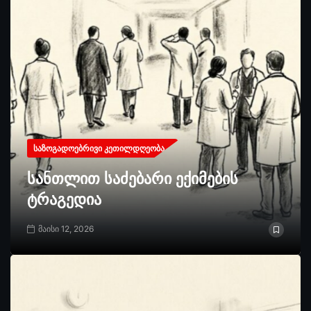
ᲡᲐᲖᲝᲒᲐᲓᲝᲔᲑᲠᲘᲕᲘ ᲙᲔᲗᲘᲚᲓᲦᲔᲝᲑᲐ
სანთლით საძებარი ექიმების
ტრაგედია
მაისი 12, 2026