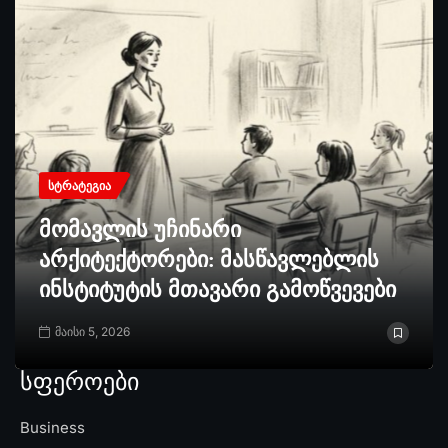
ᲡᲢᲠᲐᲢᲔᲒᲘᲐ
მომავლის უჩინარი
არქიტექტორები: მასწავლებლის
ინსტიტუტის მთავარი გამოწვევები
მაისი 5, 2026
სფეროები
Business