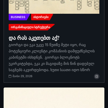
BUSINESS
ᲘᲡᲢᲝᲠᲘᲔᲑᲘ
ᲝᲠᲒᲐᲜᲘᲖᲐᲪᲘᲣᲚᲘ ᲡᲢᲠᲣᲥᲢᲣᲠᲐ
და რას აკეთებთ აქ?
გიორგი და ეკა უკვე 15 წუთზე მეტი იყო, რაც
პოტენციური კლიენტი კომპანიის დამფუძნებლის
კაბინეტში ისხდნენ. გიორგი ბლოკნოტს
უკირკიტებდა, ეკა კი მაგიდაზე მის წინ დადებულ
საგნებს აკვირდებოდა. ხუთი საათი იდო სწორ
მაისი 29, 2026