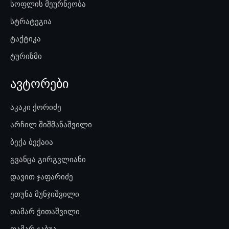
სოფლის მეურნეობა
სტრატეგია
ტაქტიკა
ტურიზმი
ავტორები
აკაკი ქორიძე
არჩილ შიშმანაშვილი
ბექა ბექაია
გვანცა გირგვლიანი
დავით ჯაფარიძე
ეთუნა მუნჯიშვილი
თამარ ჭითაშვილი
თამარ ჯაბუა