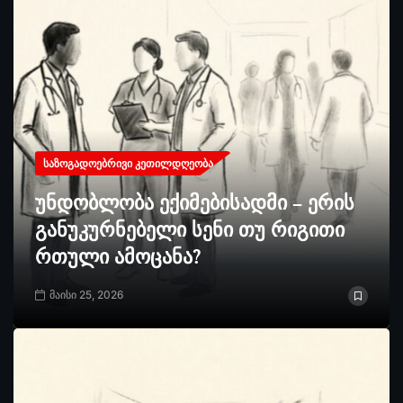
ᲡᲐᲖᲝᲒᲐᲓᲝᲔᲑᲠᲘᲕᲘ ᲙᲔᲗᲘᲚᲓᲦᲔᲝᲑᲐ
უნდობლობა ექიმებისადმი – ერის
განუკურნებელი სენი თუ რიგითი
რთული ამოცანა?
მაისი 25, 2026