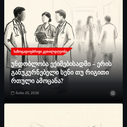
ᲡᲐᲖᲝᲒᲐᲓᲝᲔᲑᲠᲘᲕᲘ ᲙᲔᲗᲘᲚᲓᲦᲔᲝᲑᲐ
უნდობლობა ექიმებისადმი – ერის
განუკურნებელი სენი თუ რიგითი
რთული ამოცანა?
მაისი 25, 2026