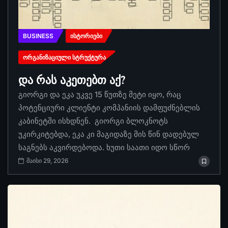
BUSINESS
ᲘᲡᲢᲝᲠᲘᲔᲑᲘ
ᲝᲠᲒᲐᲜᲘᲖᲐᲪᲘᲣᲚᲘ ᲡᲢᲠᲣᲥᲢᲣᲠᲐ
და რას აკეთებთ აქ?
გიორგი და ეკა უკვე 15 წუთზე მეტი იყო, რაც
პოტენციური კლიენტი კომპანიის დამფუძნებლის
კაბინეტში ისხდნენ. გიორგი ბლოკნოტს
უკირკიტებდა, ეკა კი მაგიდაზე მის წინ დადებულ
საგნებს აკვირდებოდა. ხუთი საათი იდო სწორ
მაისი 29, 2026