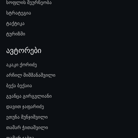
სოფლის მეურნეობა
სტრატეგია
ტაქტიკა
ტურიზმი
ავტორები
აკაკი ქორიძე
არჩილ შიშმანაშვილი
ბექა ბექაია
გვანცა გირგვლიანი
დავით ჯაფარიძე
ეთუნა მუნჯიშვილი
თამარ ჭითაშვილი
თამარ ჯაბუა