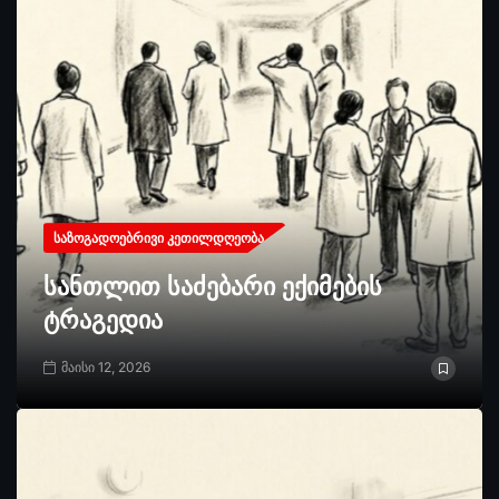
ᲡᲐᲖᲝᲒᲐᲓᲝᲔᲑᲠᲘᲕᲘ ᲙᲔᲗᲘᲚᲓᲦᲔᲝᲑᲐ
სანთლით საძებარი ექიმების
ტრაგედია
მაისი 12, 2026