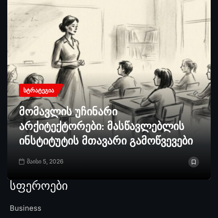
ᲡᲢᲠᲐᲢᲔᲒᲘᲐ
მომავლის უჩინარი
არქიტექტორები: მასწავლებლის
ინსტიტუტის მთავარი გამოწვევები
მაისი 5, 2026
სფეროები
Business