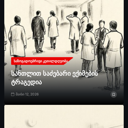
ᲡᲐᲖᲝᲒᲐᲓᲝᲔᲑᲠᲘᲕᲘ ᲙᲔᲗᲘᲚᲓᲦᲔᲝᲑᲐ
სანთლით საძებარი ექიმების
ტრაგედია
მაისი 12, 2026