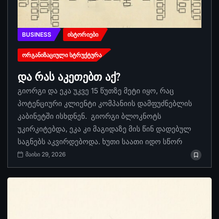
BUSINESS
ᲘᲡᲢᲝᲠᲘᲔᲑᲘ
ᲝᲠᲒᲐᲜᲘᲖᲐᲪᲘᲣᲚᲘ ᲡᲢᲠᲣᲥᲢᲣᲠᲐ
და რას აკეთებთ აქ?
გიორგი და ეკა უკვე 15 წუთზე მეტი იყო, რაც
პოტენციური კლიენტი კომპანიის დამფუძნებლის
კაბინეტში ისხდნენ. გიორგი ბლოკნოტს
უკირკიტებდა, ეკა კი მაგიდაზე მის წინ დადებულ
საგნებს აკვირდებოდა. ხუთი საათი იდო სწორ
მაისი 29, 2026