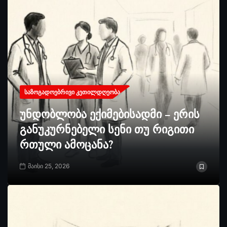
ᲡᲐᲖᲝᲒᲐᲓᲝᲔᲑᲠᲘᲕᲘ ᲙᲔᲗᲘᲚᲓᲦᲔᲝᲑᲐ
უნდობლობა ექიმებისადმი – ერის
განუკურნებელი სენი თუ რიგითი
რთული ამოცანა?
მაისი 25, 2026