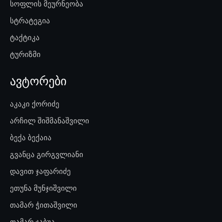
სოფლის მეურნეობა
სტრატეგია
ტაქტიკა
ტურიზმი
ავტორები
აკაკი ქორიძე
არჩილ შიშმანაშვილი
ბექა ბექაია
გვანცა გირგვლიანი
დავით ჯაფარიძე
ეთუნა მუნჯიშვილი
თამარ ჭითაშვილი
თამარ ჯაბუა