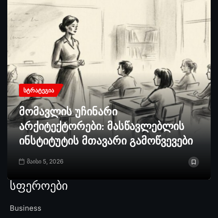
ᲡᲢᲠᲐᲢᲔᲒᲘᲐ
მომავლის უჩინარი
არქიტექტორები: მასწავლებლის
ინსტიტუტის მთავარი გამოწვევები
მაისი 5, 2026
სფეროები
Business