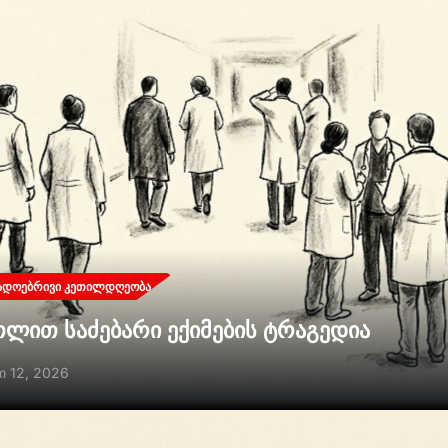
ᲐᲓᲝᲔᲑᲠᲘᲕᲘ ᲙᲔᲗᲘᲚᲓᲦᲔᲝᲑᲐ
თლით საძებარი ექიმების ტრაგედია
ი 12, 2026