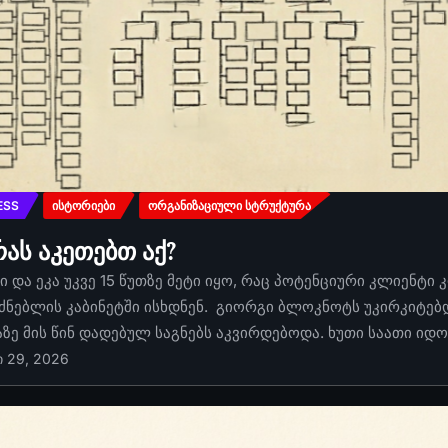
ESS
ᲘᲡᲢᲝᲠᲘᲔᲑᲘ
ᲝᲠᲒᲐᲜᲘᲖᲐᲪᲘᲣᲚᲘ ᲡᲢᲠᲣᲥᲢᲣᲠᲐ
რას აკეთებთ აქ?
 და ეკა უკვე 15 წუთზე მეტი იყო, რაც პოტენციური კლიენტი 
ძნებლის კაბინეტში ისხდნენ. გიორგი ბლოკნოტს უკირკიტებდა
აზე მის წინ დადებულ საგნებს აკვირდებოდა. ხუთი საათი იდ
ი 29, 2026