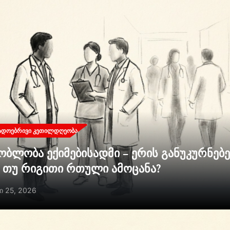
ᲐᲓᲝᲔᲑᲠᲘᲕᲘ ᲙᲔᲗᲘᲚᲓᲦᲔᲝᲑᲐ
ობლობა ექიმებისადმი – ერის განუკურნებ
ი თუ რიგითი რთული ამოცანა?
ი 25, 2026