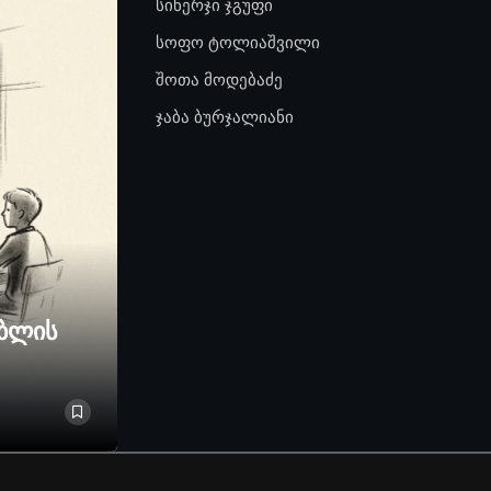
სინერჯი ჯგუფი
სოფო ტოლიაშვილი
შოთა მოდებაძე
ჯაბა ბურჯალიანი
ებლის