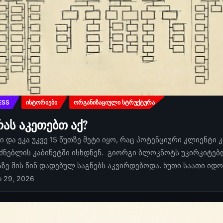
ESS
ᲘᲡᲢᲝᲠᲘᲔᲑᲘ
ᲝᲠᲒᲐᲜᲘᲖᲐᲪᲘᲣᲚᲘ ᲡᲢᲠᲣᲥᲢᲣᲠᲐ
რას აკეთებთ აქ?
 და ეკა უკვე 15 წუთზე მეტი იყო, რაც პოტენციური კლიენტი 
ძნებლის კაბინეტში ისხდნენ. გიორგი ბლოკნოტს უკირკიტებდა
აზე მის წინ დადებულ საგნებს აკვირდებოდა. ხუთი საათი იდ
ი 29, 2026