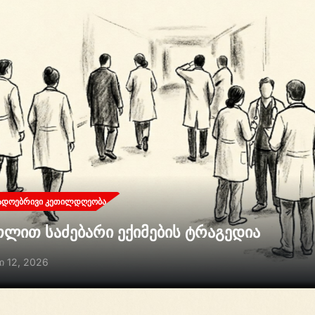
ᲐᲓᲝᲔᲑᲠᲘᲕᲘ ᲙᲔᲗᲘᲚᲓᲦᲔᲝᲑᲐ
თლით საძებარი ექიმების ტრაგედია
ი 12, 2026