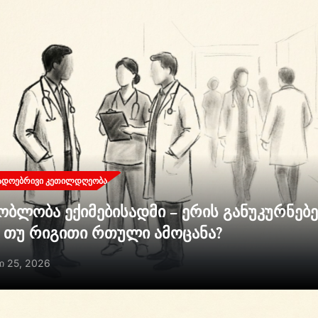
ᲐᲓᲝᲔᲑᲠᲘᲕᲘ ᲙᲔᲗᲘᲚᲓᲦᲔᲝᲑᲐ
ობლობა ექიმებისადმი – ერის განუკურნებ
ი თუ რიგითი რთული ამოცანა?
ი 25, 2026