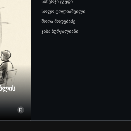
სინერჯი ჯგუფი
სოფო ტოლიაშვილი
შოთა მოდებაძე
ჯაბა ბურჯალიანი
ებლის