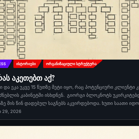
ESS
ᲘᲡᲢᲝᲠᲘᲔᲑᲘ
ᲝᲠᲒᲐᲜᲘᲖᲐᲪᲘᲣᲚᲘ ᲡᲢᲠᲣᲥᲢᲣᲠᲐ
რას აკეთებთ აქ?
 და ეკა უკვე 15 წუთზე მეტი იყო, რაც პოტენციური კლიენტი 
ძნებლის კაბინეტში ისხდნენ. გიორგი ბლოკნოტს უკირკიტებდა
აზე მის წინ დადებულ საგნებს აკვირდებოდა. ხუთი საათი იდ
ი 29, 2026