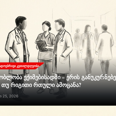
ᲐᲓᲝᲔᲑᲠᲘᲕᲘ ᲙᲔᲗᲘᲚᲓᲦᲔᲝᲑᲐ
ობლობა ექიმებისადმი – ერის განუკურნებ
ი თუ რიგითი რთული ამოცანა?
ი 25, 2026