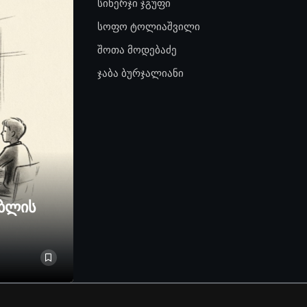
სინერჯი ჯგუფი
სოფო ტოლიაშვილი
შოთა მოდებაძე
ჯაბა ბურჯალიანი
ებლის