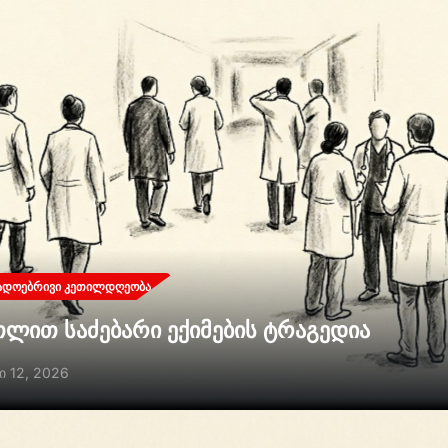
ᲐᲓᲝᲔᲑᲠᲘᲕᲘ ᲙᲔᲗᲘᲚᲓᲦᲔᲝᲑᲐ
თლით საძებარი ექიმების ტრაგედია
ი 12, 2026