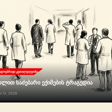
ᲐᲓᲝᲔᲑᲠᲘᲕᲘ ᲙᲔᲗᲘᲚᲓᲦᲔᲝᲑᲐ
თლით საძებარი ექიმების ტრაგედია
ი 12, 2026