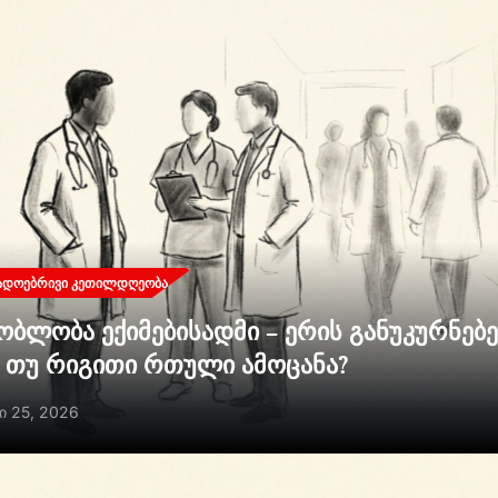
ᲐᲓᲝᲔᲑᲠᲘᲕᲘ ᲙᲔᲗᲘᲚᲓᲦᲔᲝᲑᲐ
ობლობა ექიმებისადმი – ერის განუკურნებ
ი თუ რიგითი რთული ამოცანა?
ი 25, 2026