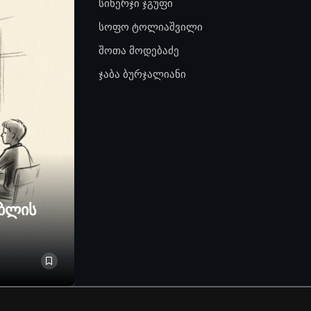
სინერჯი ჯგუფი
სოფო ტოლიაშვილი
შოთა მოდებაძე
ჯაბა ბურჯალიანი
ებლის