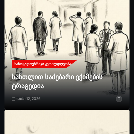
ᲡᲐᲖᲝᲒᲐᲓᲝᲔᲑᲠᲘᲕᲘ ᲙᲔᲗᲘᲚᲓᲦᲔᲝᲑᲐ
სანთლით საძებარი ექიმების
ტრაგედია
მაისი 12, 2026