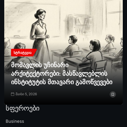
ᲡᲢᲠᲐᲢᲔᲒᲘᲐ
მომავლის უჩინარი
არქიტექტორები: მასწავლებლის
ინსტიტუტის მთავარი გამოწვევები
მაისი 5, 2026
სფეროები
Business