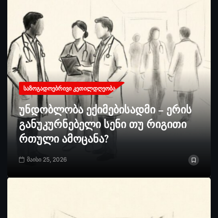
ᲡᲐᲖᲝᲒᲐᲓᲝᲔᲑᲠᲘᲕᲘ ᲙᲔᲗᲘᲚᲓᲦᲔᲝᲑᲐ
უნდობლობა ექიმებისადმი – ერის
განუკურნებელი სენი თუ რიგითი
რთული ამოცანა?
მაისი 25, 2026