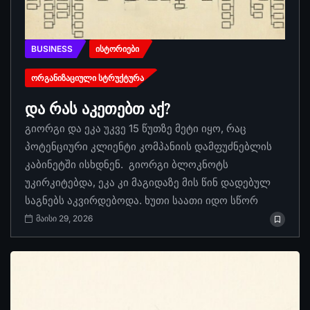
BUSINESS
ᲘᲡᲢᲝᲠᲘᲔᲑᲘ
ᲝᲠᲒᲐᲜᲘᲖᲐᲪᲘᲣᲚᲘ ᲡᲢᲠᲣᲥᲢᲣᲠᲐ
და რას აკეთებთ აქ?
გიორგი და ეკა უკვე 15 წუთზე მეტი იყო, რაც
პოტენციური კლიენტი კომპანიის დამფუძნებლის
კაბინეტში ისხდნენ. გიორგი ბლოკნოტს
უკირკიტებდა, ეკა კი მაგიდაზე მის წინ დადებულ
საგნებს აკვირდებოდა. ხუთი საათი იდო სწორ
მაისი 29, 2026