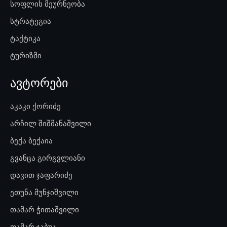
სოფლის მეურნეობა
სტრატეგია
ტაქტიკა
ტურიზმი
ავტორები
აკაკი ქორიძე
არჩილ შიშმანაშვილი
ბექა ბექაია
გვანცა გირგვლიანი
დავით ჯაფარიძე
ეთუნა მუნჯიშვილი
თამარ ჭითაშვილი
თამარ ჯაბუა