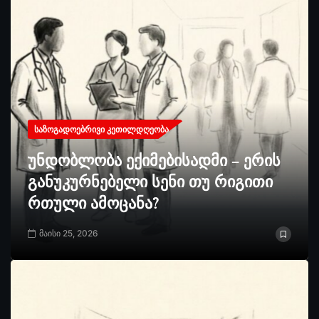
ᲡᲐᲖᲝᲒᲐᲓᲝᲔᲑᲠᲘᲕᲘ ᲙᲔᲗᲘᲚᲓᲦᲔᲝᲑᲐ
უნდობლობა ექიმებისადმი – ერის
განუკურნებელი სენი თუ რიგითი
რთული ამოცანა?
მაისი 25, 2026