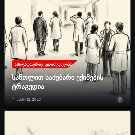
ᲡᲐᲖᲝᲒᲐᲓᲝᲔᲑᲠᲘᲕᲘ ᲙᲔᲗᲘᲚᲓᲦᲔᲝᲑᲐ
სანთლით საძებარი ექიმების
ტრაგედია
მაისი 12, 2026