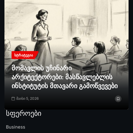
ᲡᲢᲠᲐᲢᲔᲒᲘᲐ
მომავლის უჩინარი
არქიტექტორები: მასწავლებლის
ინსტიტუტის მთავარი გამოწვევები
მაისი 5, 2026
სფეროები
Business