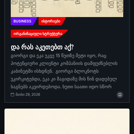
BUSINESS
ᲘᲡᲢᲝᲠᲘᲔᲑᲘ
ᲝᲠᲒᲐᲜᲘᲖᲐᲪᲘᲣᲚᲘ ᲡᲢᲠᲣᲥᲢᲣᲠᲐ
და რას აკეთებთ აქ?
გიორგი და ეკა უკვე 15 წუთზე მეტი იყო, რაც
პოტენციური კლიენტი კომპანიის დამფუძნებლის
კაბინეტში ისხდნენ. გიორგი ბლოკნოტს
უკირკიტებდა, ეკა კი მაგიდაზე მის წინ დადებულ
საგნებს აკვირდებოდა. ხუთი საათი იდო სწორ
მაისი 29, 2026