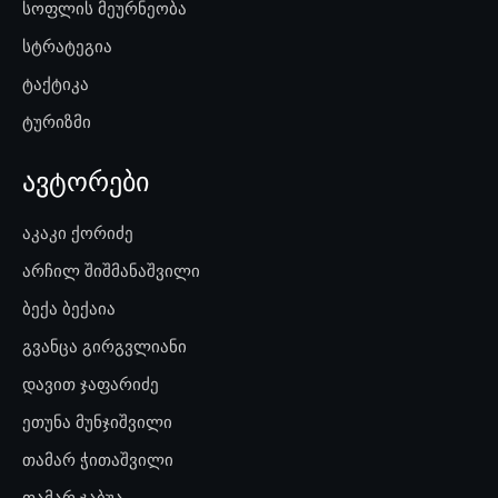
სოფლის მეურნეობა
სტრატეგია
ტაქტიკა
ტურიზმი
ავტორები
აკაკი ქორიძე
არჩილ შიშმანაშვილი
ბექა ბექაია
გვანცა გირგვლიანი
დავით ჯაფარიძე
ეთუნა მუნჯიშვილი
თამარ ჭითაშვილი
თამარ ჯაბუა