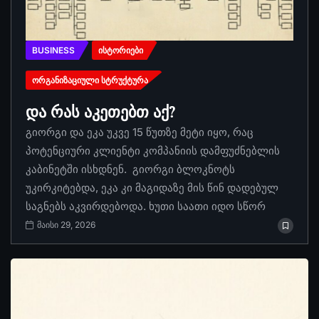
BUSINESS
ᲘᲡᲢᲝᲠᲘᲔᲑᲘ
ᲝᲠᲒᲐᲜᲘᲖᲐᲪᲘᲣᲚᲘ ᲡᲢᲠᲣᲥᲢᲣᲠᲐ
და რას აკეთებთ აქ?
გიორგი და ეკა უკვე 15 წუთზე მეტი იყო, რაც
პოტენციური კლიენტი კომპანიის დამფუძნებლის
კაბინეტში ისხდნენ. გიორგი ბლოკნოტს
უკირკიტებდა, ეკა კი მაგიდაზე მის წინ დადებულ
საგნებს აკვირდებოდა. ხუთი საათი იდო სწორ
მაისი 29, 2026