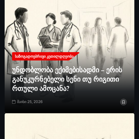
ᲡᲐᲖᲝᲒᲐᲓᲝᲔᲑᲠᲘᲕᲘ ᲙᲔᲗᲘᲚᲓᲦᲔᲝᲑᲐ
უნდობლობა ექიმებისადმი – ერის
განუკურნებელი სენი თუ რიგითი
რთული ამოცანა?
მაისი 25, 2026