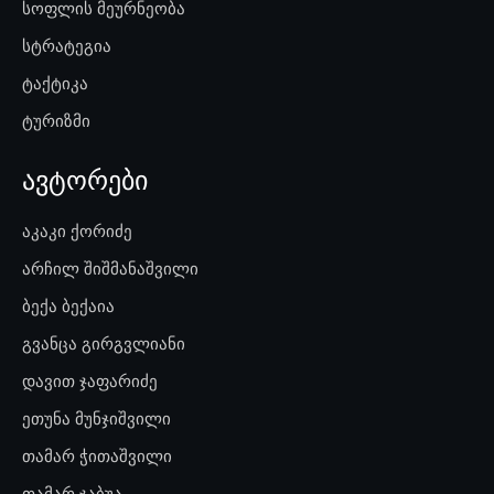
სოფლის მეურნეობა
სტრატეგია
ტაქტიკა
ტურიზმი
ავტორები
აკაკი ქორიძე
არჩილ შიშმანაშვილი
ბექა ბექაია
გვანცა გირგვლიანი
დავით ჯაფარიძე
ეთუნა მუნჯიშვილი
თამარ ჭითაშვილი
თამარ ჯაბუა