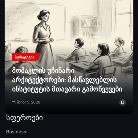
ᲡᲢᲠᲐᲢᲔᲒᲘᲐ
მომავლის უჩინარი
არქიტექტორები: მასწავლებლის
ინსტიტუტის მთავარი გამოწვევები
მაისი 5, 2026
სფეროები
Business