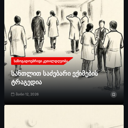
ᲡᲐᲖᲝᲒᲐᲓᲝᲔᲑᲠᲘᲕᲘ ᲙᲔᲗᲘᲚᲓᲦᲔᲝᲑᲐ
სანთლით საძებარი ექიმების
ტრაგედია
მაისი 12, 2026