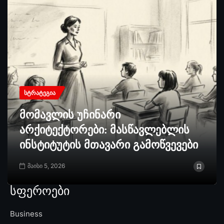
ᲡᲢᲠᲐᲢᲔᲒᲘᲐ
მომავლის უჩინარი
არქიტექტორები: მასწავლებლის
ინსტიტუტის მთავარი გამოწვევები
მაისი 5, 2026
სფეროები
Business