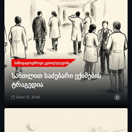
ᲡᲐᲖᲝᲒᲐᲓᲝᲔᲑᲠᲘᲕᲘ ᲙᲔᲗᲘᲚᲓᲦᲔᲝᲑᲐ
სანთლით საძებარი ექიმების
ტრაგედია
მაისი 12, 2026