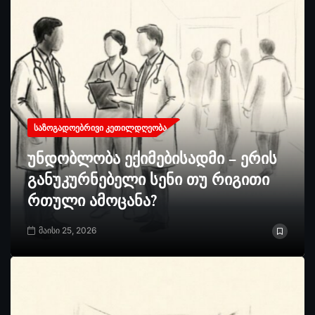
ᲡᲐᲖᲝᲒᲐᲓᲝᲔᲑᲠᲘᲕᲘ ᲙᲔᲗᲘᲚᲓᲦᲔᲝᲑᲐ
უნდობლობა ექიმებისადმი – ერის
განუკურნებელი სენი თუ რიგითი
რთული ამოცანა?
მაისი 25, 2026