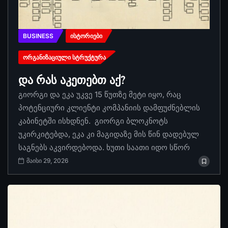
BUSINESS
ᲘᲡᲢᲝᲠᲘᲔᲑᲘ
ᲝᲠᲒᲐᲜᲘᲖᲐᲪᲘᲣᲚᲘ ᲡᲢᲠᲣᲥᲢᲣᲠᲐ
და რას აკეთებთ აქ?
გიორგი და ეკა უკვე 15 წუთზე მეტი იყო, რაც
პოტენციური კლიენტი კომპანიის დამფუძნებლის
კაბინეტში ისხდნენ. გიორგი ბლოკნოტს
უკირკიტებდა, ეკა კი მაგიდაზე მის წინ დადებულ
საგნებს აკვირდებოდა. ხუთი საათი იდო სწორ
მაისი 29, 2026