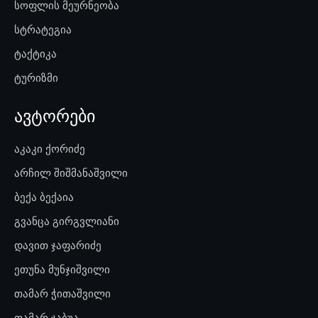
სოფლის მეურნეობა
სტრატეგია
ტაქტიკა
ტურიზმი
ავტორები
აკაკი ქორიძე
არჩილ შიშმანაშვილი
ბექა ბექაია
გვანცა გირგვლიანი
დავით ჯაფარიძე
ეთუნა მუნჯიშვილი
თამარ ჭითაშვილი
თამარ ჯაბუა