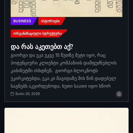
BUSINESS
ᲘᲡᲢᲝᲠᲘᲔᲑᲘ
ᲝᲠᲒᲐᲜᲘᲖᲐᲪᲘᲣᲚᲘ ᲡᲢᲠᲣᲥᲢᲣᲠᲐ
და რას აკეთებთ აქ?
გიორგი და ეკა უკვე 15 წუთზე მეტი იყო, რაც
პოტენციური კლიენტი კომპანიის დამფუძნებლის
კაბინეტში ისხდნენ. გიორგი ბლოკნოტს
უკირკიტებდა, ეკა კი მაგიდაზე მის წინ დადებულ
საგნებს აკვირდებოდა. ხუთი საათი იდო სწორ
მაისი 29, 2026