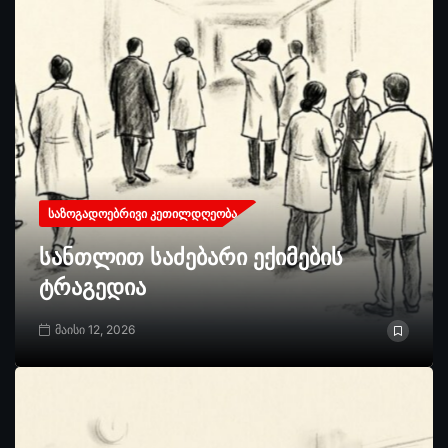
ᲡᲐᲖᲝᲒᲐᲓᲝᲔᲑᲠᲘᲕᲘ ᲙᲔᲗᲘᲚᲓᲦᲔᲝᲑᲐ
სანთლით საძებარი ექიმების
ტრაგედია
მაისი 12, 2026