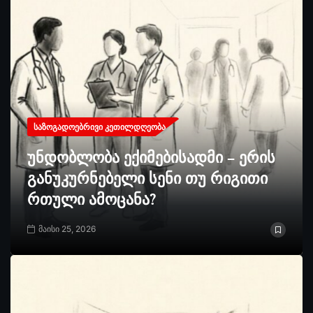
ᲡᲐᲖᲝᲒᲐᲓᲝᲔᲑᲠᲘᲕᲘ ᲙᲔᲗᲘᲚᲓᲦᲔᲝᲑᲐ
უნდობლობა ექიმებისადმი – ერის
განუკურნებელი სენი თუ რიგითი
რთული ამოცანა?
მაისი 25, 2026