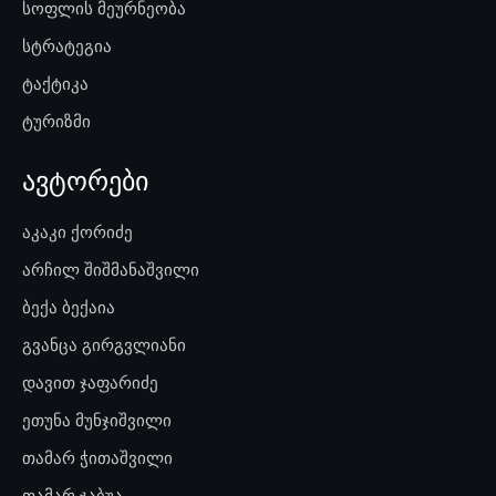
სოფლის მეურნეობა
სტრატეგია
ტაქტიკა
ტურიზმი
ავტორები
აკაკი ქორიძე
არჩილ შიშმანაშვილი
ბექა ბექაია
გვანცა გირგვლიანი
დავით ჯაფარიძე
ეთუნა მუნჯიშვილი
თამარ ჭითაშვილი
თამარ ჯაბუა