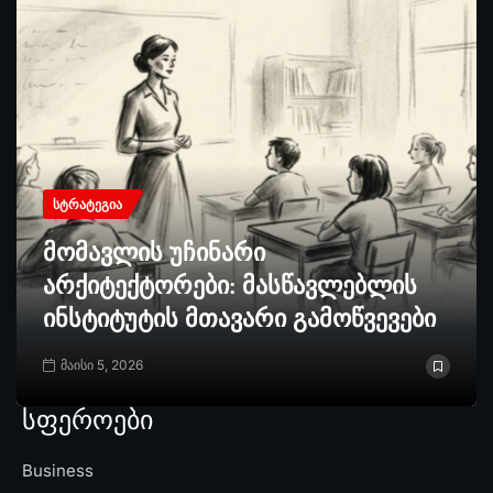
ᲡᲢᲠᲐᲢᲔᲒᲘᲐ
მომავლის უჩინარი
არქიტექტორები: მასწავლებლის
ინსტიტუტის მთავარი გამოწვევები
მაისი 5, 2026
სფეროები
Business