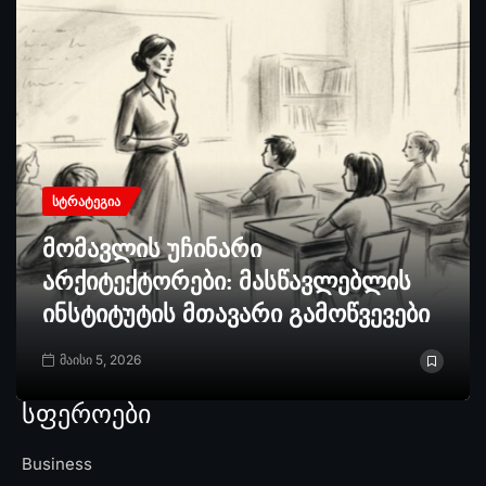
ᲡᲢᲠᲐᲢᲔᲒᲘᲐ
მომავლის უჩინარი
არქიტექტორები: მასწავლებლის
ინსტიტუტის მთავარი გამოწვევები
მაისი 5, 2026
სფეროები
Business