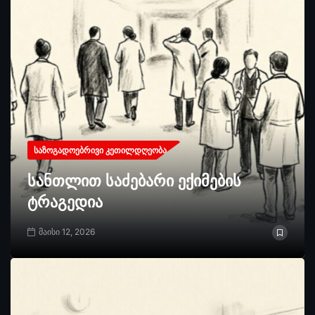
ᲡᲐᲖᲝᲒᲐᲓᲝᲔᲑᲠᲘᲕᲘ ᲙᲔᲗᲘᲚᲓᲦᲔᲝᲑᲐ
სანთლით საძებარი ექიმების
ტრაგედია
მაისი 12, 2026