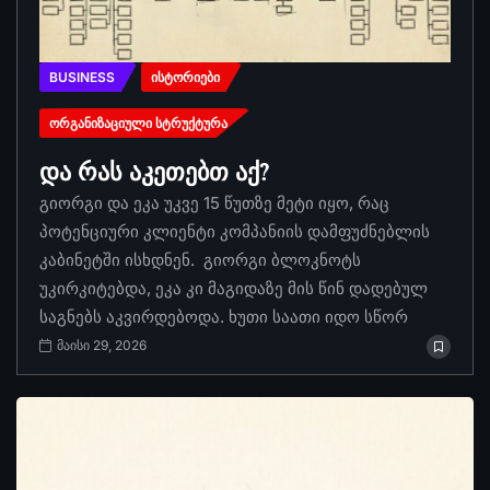
BUSINESS
ᲘᲡᲢᲝᲠᲘᲔᲑᲘ
ᲝᲠᲒᲐᲜᲘᲖᲐᲪᲘᲣᲚᲘ ᲡᲢᲠᲣᲥᲢᲣᲠᲐ
და რას აკეთებთ აქ?
გიორგი და ეკა უკვე 15 წუთზე მეტი იყო, რაც
პოტენციური კლიენტი კომპანიის დამფუძნებლის
კაბინეტში ისხდნენ. გიორგი ბლოკნოტს
უკირკიტებდა, ეკა კი მაგიდაზე მის წინ დადებულ
საგნებს აკვირდებოდა. ხუთი საათი იდო სწორ
მაისი 29, 2026