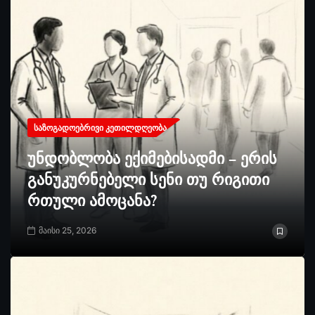
ᲡᲐᲖᲝᲒᲐᲓᲝᲔᲑᲠᲘᲕᲘ ᲙᲔᲗᲘᲚᲓᲦᲔᲝᲑᲐ
უნდობლობა ექიმებისადმი – ერის
განუკურნებელი სენი თუ რიგითი
რთული ამოცანა?
მაისი 25, 2026