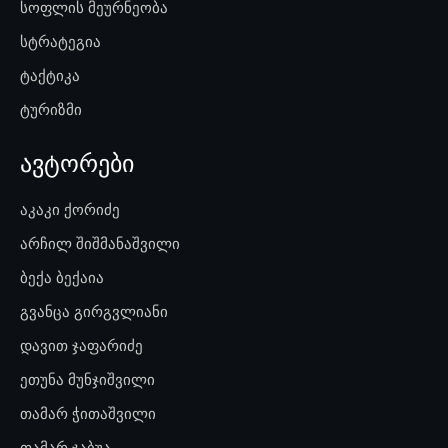
სოფლის მეურნეობა
სტრატეგია
ტაქტიკა
ტურიზმი
ავტორები
აკაკი ქორიძე
არჩილ შიშმანაშვილი
ბექა ბექაია
გვანცა გირგვლიანი
დავით ჯაფარიძე
ეთუნა მუნჯიშვილი
თამარ ჭითაშვილი
თამარ ჯაბუა