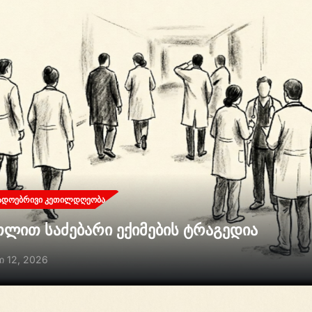
ᲐᲓᲝᲔᲑᲠᲘᲕᲘ ᲙᲔᲗᲘᲚᲓᲦᲔᲝᲑᲐ
თლით საძებარი ექიმების ტრაგედია
ი 12, 2026