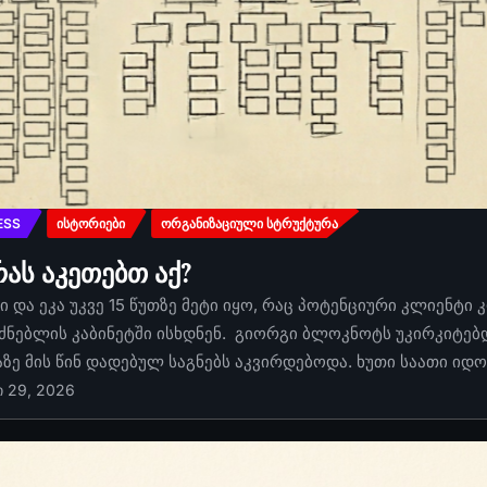
ESS
ᲘᲡᲢᲝᲠᲘᲔᲑᲘ
ᲝᲠᲒᲐᲜᲘᲖᲐᲪᲘᲣᲚᲘ ᲡᲢᲠᲣᲥᲢᲣᲠᲐ
რას აკეთებთ აქ?
 და ეკა უკვე 15 წუთზე მეტი იყო, რაც პოტენციური კლიენტი 
ძნებლის კაბინეტში ისხდნენ. გიორგი ბლოკნოტს უკირკიტებდა
აზე მის წინ დადებულ საგნებს აკვირდებოდა. ხუთი საათი იდ
ი 29, 2026