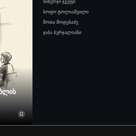
სინერჯი ჯგუფი
სოფო ტოლიაშვილი
შოთა მოდებაძე
ჯაბა ბურჯალიანი
ებლის