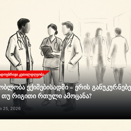
ᲐᲓᲝᲔᲑᲠᲘᲕᲘ ᲙᲔᲗᲘᲚᲓᲦᲔᲝᲑᲐ
ობლობა ექიმებისადმი – ერის განუკურნებ
ი თუ რიგითი რთული ამოცანა?
ი 25, 2026