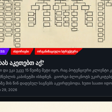
ESS
ᲘᲡᲢᲝᲠᲘᲔᲑᲘ
ᲝᲠᲒᲐᲜᲘᲖᲐᲪᲘᲣᲚᲘ ᲡᲢᲠᲣᲥᲢᲣᲠᲐ
რას აკეთებთ აქ?
 და ეკა უკვე 15 წუთზე მეტი იყო, რაც პოტენციური კლიენტი 
ძნებლის კაბინეტში ისხდნენ. გიორგი ბლოკნოტს უკირკიტებდა
აზე მის წინ დადებულ საგნებს აკვირდებოდა. ხუთი საათი იდ
ი 29, 2026