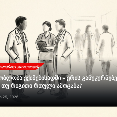
ᲐᲓᲝᲔᲑᲠᲘᲕᲘ ᲙᲔᲗᲘᲚᲓᲦᲔᲝᲑᲐ
ობლობა ექიმებისადმი – ერის განუკურნებ
ი თუ რიგითი რთული ამოცანა?
ი 25, 2026