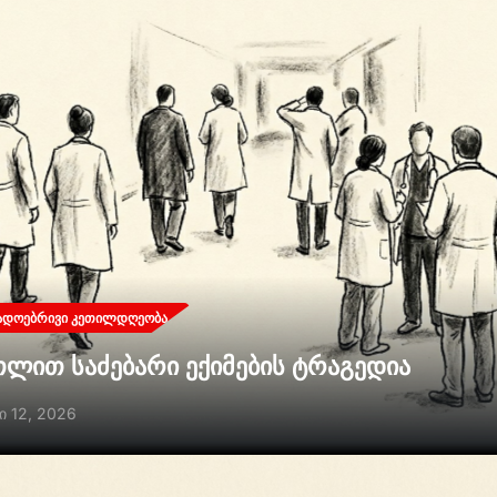
ᲐᲓᲝᲔᲑᲠᲘᲕᲘ ᲙᲔᲗᲘᲚᲓᲦᲔᲝᲑᲐ
თლით საძებარი ექიმების ტრაგედია
ი 12, 2026