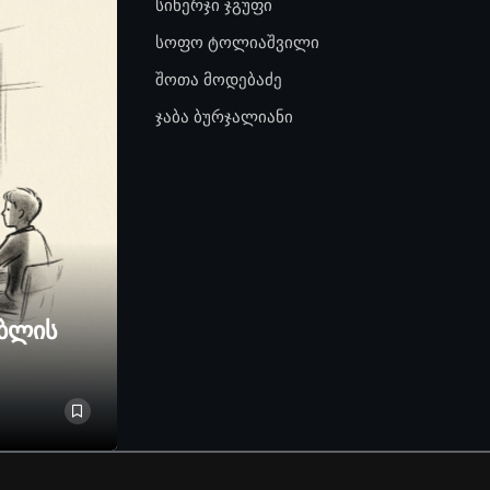
სინერჯი ჯგუფი
სოფო ტოლიაშვილი
შოთა მოდებაძე
ჯაბა ბურჯალიანი
ებლის