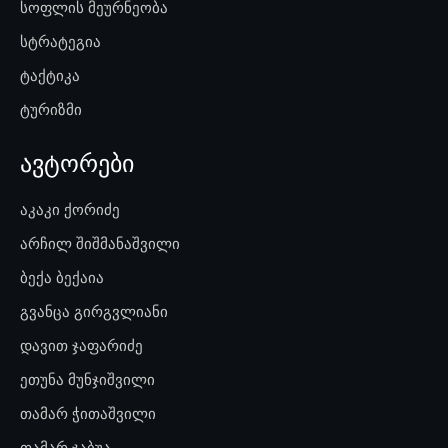
სოფლის მეურნეობა
სტრატეგია
ტაქტიკა
ტურიზმი
ავტორები
აკაკი ქორიძე
არჩილ შიშმანაშვილი
ბექა ბექაია
გვანცა გირგვლიანი
დავით ჯაფარიძე
ეთუნა მუნჯიშვილი
თამარ ჭითაშვილი
თამარ ჯაბუა