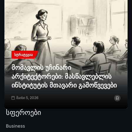
ᲡᲢᲠᲐᲢᲔᲒᲘᲐ
მომავლის უჩინარი
არქიტექტორები: მასწავლებლის
ინსტიტუტის მთავარი გამოწვევები
მაისი 5, 2026
სფეროები
Business