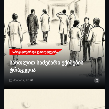
ᲡᲐᲖᲝᲒᲐᲓᲝᲔᲑᲠᲘᲕᲘ ᲙᲔᲗᲘᲚᲓᲦᲔᲝᲑᲐ
სანთლით საძებარი ექიმების
ტრაგედია
მაისი 12, 2026