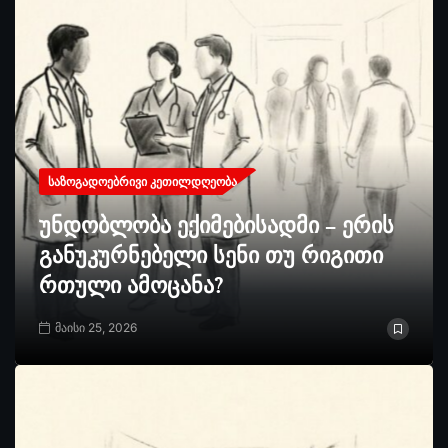
ᲡᲐᲖᲝᲒᲐᲓᲝᲔᲑᲠᲘᲕᲘ ᲙᲔᲗᲘᲚᲓᲦᲔᲝᲑᲐ
უნდობლობა ექიმებისადმი – ერის
განუკურნებელი სენი თუ რიგითი
რთული ამოცანა?
მაისი 25, 2026