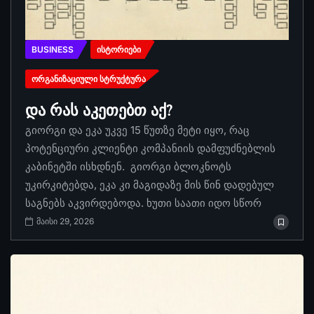
BUSINESS
ᲘᲡᲢᲝᲠᲘᲔᲑᲘ
ᲝᲠᲒᲐᲜᲘᲖᲐᲪᲘᲣᲚᲘ ᲡᲢᲠᲣᲥᲢᲣᲠᲐ
და რას აკეთებთ აქ?
გიორგი და ეკა უკვე 15 წუთზე მეტი იყო, რაც
პოტენციური კლიენტი კომპანიის დამფუძნებლის
კაბინეტში ისხდნენ. გიორგი ბლოკნოტს
უკირკიტებდა, ეკა კი მაგიდაზე მის წინ დადებულ
საგნებს აკვირდებოდა. ხუთი საათი იდო სწორ
მაისი 29, 2026