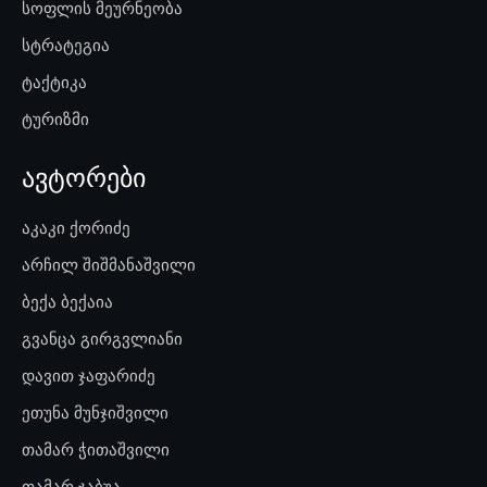
სოფლის მეურნეობა
სტრატეგია
ტაქტიკა
ტურიზმი
ავტორები
აკაკი ქორიძე
არჩილ შიშმანაშვილი
ბექა ბექაია
გვანცა გირგვლიანი
დავით ჯაფარიძე
ეთუნა მუნჯიშვილი
თამარ ჭითაშვილი
თამარ ჯაბუა