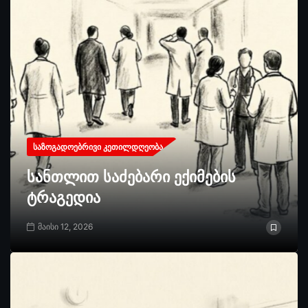
ᲡᲐᲖᲝᲒᲐᲓᲝᲔᲑᲠᲘᲕᲘ ᲙᲔᲗᲘᲚᲓᲦᲔᲝᲑᲐ
სანთლით საძებარი ექიმების
ტრაგედია
მაისი 12, 2026