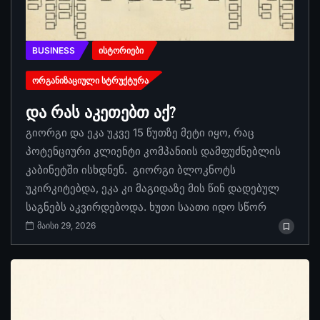
BUSINESS
ᲘᲡᲢᲝᲠᲘᲔᲑᲘ
ᲝᲠᲒᲐᲜᲘᲖᲐᲪᲘᲣᲚᲘ ᲡᲢᲠᲣᲥᲢᲣᲠᲐ
და რას აკეთებთ აქ?
გიორგი და ეკა უკვე 15 წუთზე მეტი იყო, რაც
პოტენციური კლიენტი კომპანიის დამფუძნებლის
კაბინეტში ისხდნენ. გიორგი ბლოკნოტს
უკირკიტებდა, ეკა კი მაგიდაზე მის წინ დადებულ
საგნებს აკვირდებოდა. ხუთი საათი იდო სწორ
მაისი 29, 2026