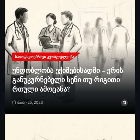
ᲡᲐᲖᲝᲒᲐᲓᲝᲔᲑᲠᲘᲕᲘ ᲙᲔᲗᲘᲚᲓᲦᲔᲝᲑᲐ
უნდობლობა ექიმებისადმი – ერის
განუკურნებელი სენი თუ რიგითი
რთული ამოცანა?
მაისი 25, 2026