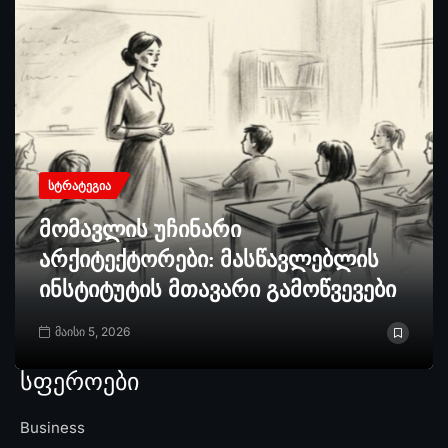
ᲡᲢᲠᲐᲢᲔᲒᲘᲐ
მომავლის უჩინარი
არქიტექტორები: მასწავლებლის
ინსტიტუტის მთავარი გამოწვევები
მაისი 5, 2026
სფეროები
Business