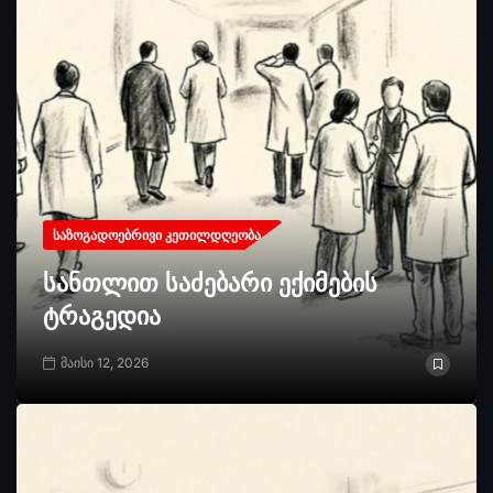
ᲡᲐᲖᲝᲒᲐᲓᲝᲔᲑᲠᲘᲕᲘ ᲙᲔᲗᲘᲚᲓᲦᲔᲝᲑᲐ
სანთლით საძებარი ექიმების
ტრაგედია
მაისი 12, 2026