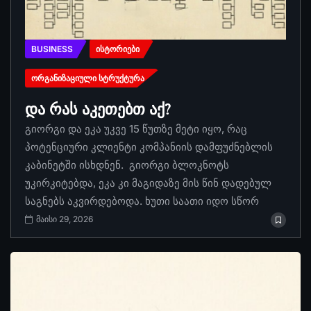
BUSINESS
ᲘᲡᲢᲝᲠᲘᲔᲑᲘ
ᲝᲠᲒᲐᲜᲘᲖᲐᲪᲘᲣᲚᲘ ᲡᲢᲠᲣᲥᲢᲣᲠᲐ
და რას აკეთებთ აქ?
გიორგი და ეკა უკვე 15 წუთზე მეტი იყო, რაც
პოტენციური კლიენტი კომპანიის დამფუძნებლის
კაბინეტში ისხდნენ. გიორგი ბლოკნოტს
უკირკიტებდა, ეკა კი მაგიდაზე მის წინ დადებულ
საგნებს აკვირდებოდა. ხუთი საათი იდო სწორ
მაისი 29, 2026