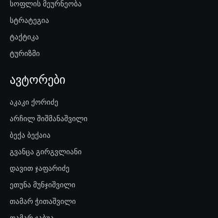
სოფლის მეურნეობა
სტრატეგია
ტაქტიკა
ტურიზმი
ავტორები
აკაკი ქორიძე
არჩილ შიშმანაშვილი
ბექა ბექაია
გვანცა გირგვლიანი
დავით ჯაფარიძე
ეთუნა მუნჯიშვილი
თამარ ჭითაშვილი
თამარ ჯაბუა