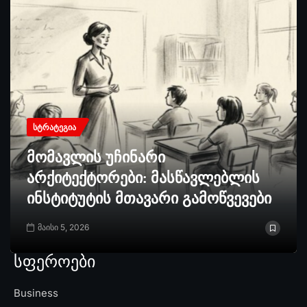
ᲡᲢᲠᲐᲢᲔᲒᲘᲐ
მომავლის უჩინარი
არქიტექტორები: მასწავლებლის
ინსტიტუტის მთავარი გამოწვევები
მაისი 5, 2026
სფეროები
Business