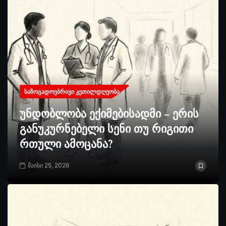
ᲡᲐᲖᲝᲒᲐᲓᲝᲔᲑᲠᲘᲕᲘ ᲙᲔᲗᲘᲚᲓᲦᲔᲝᲑᲐ
უნდობლობა ექიმებისადმი – ერის
განუკურნებელი სენი თუ რიგითი
რთული ამოცანა?
მაისი 25, 2026