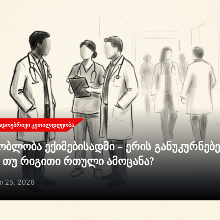
ᲐᲓᲝᲔᲑᲠᲘᲕᲘ ᲙᲔᲗᲘᲚᲓᲦᲔᲝᲑᲐ
ობლობა ექიმებისადმი – ერის განუკურნებ
ი თუ რიგითი რთული ამოცანა?
ი 25, 2026