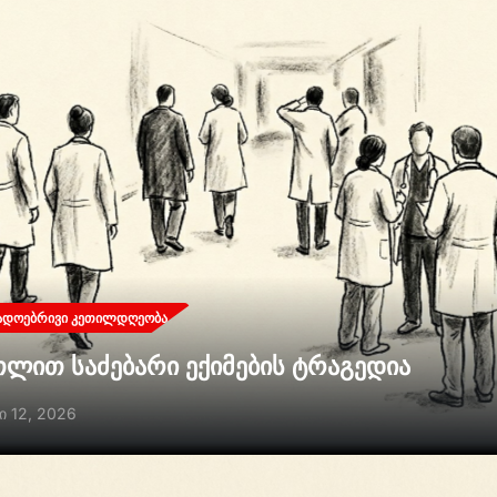
ᲐᲓᲝᲔᲑᲠᲘᲕᲘ ᲙᲔᲗᲘᲚᲓᲦᲔᲝᲑᲐ
თლით საძებარი ექიმების ტრაგედია
ი 12, 2026