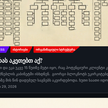
ESS
ᲘᲡᲢᲝᲠᲘᲔᲑᲘ
ᲝᲠᲒᲐᲜᲘᲖᲐᲪᲘᲣᲚᲘ ᲡᲢᲠᲣᲥᲢᲣᲠᲐ
რას აკეთებთ აქ?
 და ეკა უკვე 15 წუთზე მეტი იყო, რაც პოტენციური კლიენტი 
ძნებლის კაბინეტში ისხდნენ. გიორგი ბლოკნოტს უკირკიტებდა
აზე მის წინ დადებულ საგნებს აკვირდებოდა. ხუთი საათი იდ
ი 29, 2026