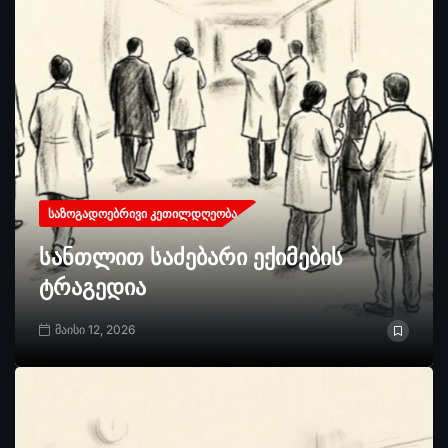
ᲡᲐᲖᲝᲒᲐᲓᲝᲔᲑᲠᲘᲕᲘ ᲙᲔᲗᲘᲚᲓᲦᲔᲝᲑᲐ
სანთლით საძებარი ექიმების
ტრაგედია
მაისი 12, 2026