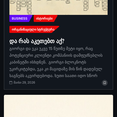
BUSINESS
ᲘᲡᲢᲝᲠᲘᲔᲑᲘ
ᲝᲠᲒᲐᲜᲘᲖᲐᲪᲘᲣᲚᲘ ᲡᲢᲠᲣᲥᲢᲣᲠᲐ
და რას აკეთებთ აქ?
გიორგი და ეკა უკვე 15 წუთზე მეტი იყო, რაც
პოტენციური კლიენტი კომპანიის დამფუძნებლის
კაბინეტში ისხდნენ. გიორგი ბლოკნოტს
უკირკიტებდა, ეკა კი მაგიდაზე მის წინ დადებულ
საგნებს აკვირდებოდა. ხუთი საათი იდო სწორ
მაისი 29, 2026