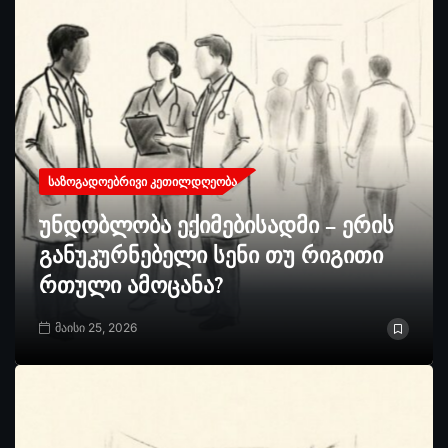
ᲡᲐᲖᲝᲒᲐᲓᲝᲔᲑᲠᲘᲕᲘ ᲙᲔᲗᲘᲚᲓᲦᲔᲝᲑᲐ
უნდობლობა ექიმებისადმი – ერის
განუკურნებელი სენი თუ რიგითი
რთული ამოცანა?
მაისი 25, 2026