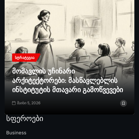
ᲡᲢᲠᲐᲢᲔᲒᲘᲐ
მომავლის უჩინარი
არქიტექტორები: მასწავლებლის
ინსტიტუტის მთავარი გამოწვევები
მაისი 5, 2026
სფეროები
Business