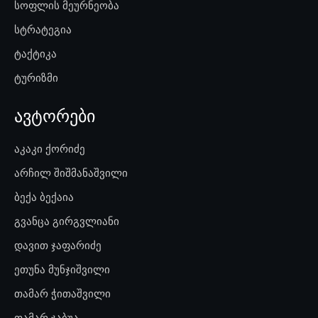
სოფლის მეურნეობა
სტრატეგია
ტაქტიკა
ტურიზმი
ავტორები
აკაკი ქორიძე
არჩილ შიშმანაშვილი
ბექა ბექაია
გვანცა გირგვლიანი
დავით ჯაფარიძე
ეთუნა მუნჯიშვილი
თამარ ჭითაშვილი
თამარ ჯაბუა