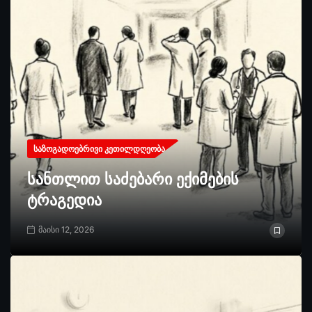
ᲡᲐᲖᲝᲒᲐᲓᲝᲔᲑᲠᲘᲕᲘ ᲙᲔᲗᲘᲚᲓᲦᲔᲝᲑᲐ
სანთლით საძებარი ექიმების
ტრაგედია
მაისი 12, 2026