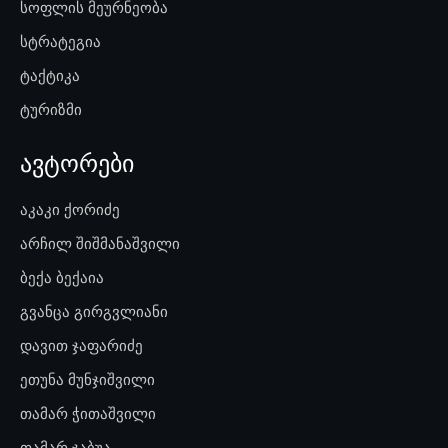
სოფლის მეურნეობა
სტრატეგია
ტაქტიკა
ტურიზმი
ავტორები
აკაკი ქორიძე
არჩილ შიშმანაშვილი
ბექა ბექაია
გვანცა გირგვლიანი
დავით ჯაფარიძე
ეთუნა მუნჯიშვილი
თამარ ჭითაშვილი
თამარ ჯაბუა