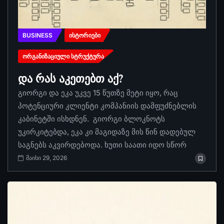
BUSINESS
ᲘᲡᲢᲝᲠᲘᲔᲑᲘ
ᲝᲠᲒᲐᲜᲘᲖᲐᲪᲘᲣᲚᲘ ᲡᲢᲠᲣᲥᲢᲣᲠᲐ
და რას აკეთებთ აქ?
გიორგი და ეკა უკვე 15 წუთზე მეტი იყო, რაც
პოტენციური კლიენტი კომპანიის დამფუძნებლის
კაბინეტში ისხდნენ. გიორგი ბლოკნოტს
უკირკიტებდა, ეკა კი მაგიდაზე მის წინ დადებულ
საგნებს აკვირდებოდა. ხუთი საათი იდო სწორ
მაისი 29, 2026