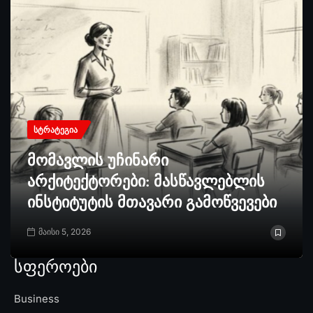
ᲡᲢᲠᲐᲢᲔᲒᲘᲐ
მომავლის უჩინარი
არქიტექტორები: მასწავლებლის
ინსტიტუტის მთავარი გამოწვევები
მაისი 5, 2026
სფეროები
Business