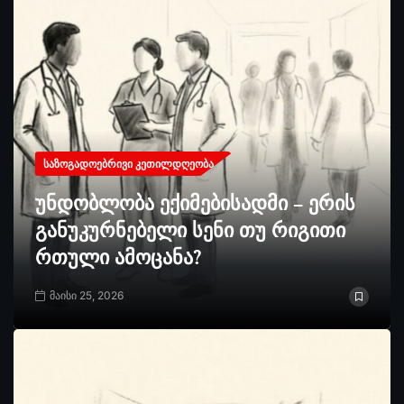
ᲡᲐᲖᲝᲒᲐᲓᲝᲔᲑᲠᲘᲕᲘ ᲙᲔᲗᲘᲚᲓᲦᲔᲝᲑᲐ
უნდობლობა ექიმებისადმი – ერის
განუკურნებელი სენი თუ რიგითი
რთული ამოცანა?
მაისი 25, 2026