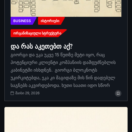
BUSINESS
ᲘᲡᲢᲝᲠᲘᲔᲑᲘ
ᲝᲠᲒᲐᲜᲘᲖᲐᲪᲘᲣᲚᲘ ᲡᲢᲠᲣᲥᲢᲣᲠᲐ
და რას აკეთებთ აქ?
გიორგი და ეკა უკვე 15 წუთზე მეტი იყო, რაც
პოტენციური კლიენტი კომპანიის დამფუძნებლის
კაბინეტში ისხდნენ. გიორგი ბლოკნოტს
უკირკიტებდა, ეკა კი მაგიდაზე მის წინ დადებულ
საგნებს აკვირდებოდა. ხუთი საათი იდო სწორ
მაისი 29, 2026