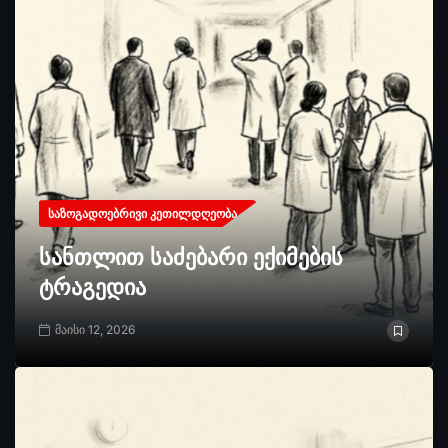
ᲡᲐᲖᲝᲒᲐᲓᲝᲔᲑᲠᲘᲕᲘ ᲙᲔᲗᲘᲚᲓᲦᲔᲝᲑᲐ
სანთლით საძებარი ექიმების
ტრაგედია
მაისი 12, 2026