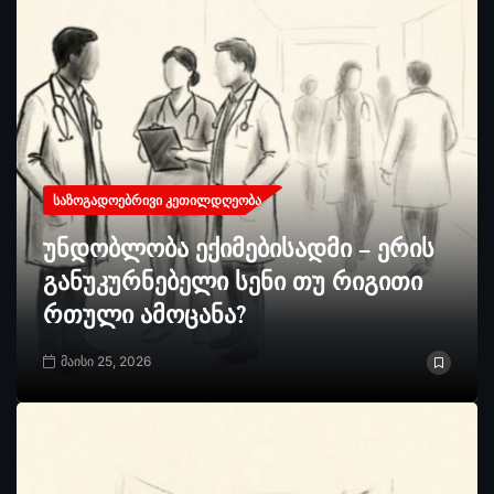
ᲡᲐᲖᲝᲒᲐᲓᲝᲔᲑᲠᲘᲕᲘ ᲙᲔᲗᲘᲚᲓᲦᲔᲝᲑᲐ
უნდობლობა ექიმებისადმი – ერის
განუკურნებელი სენი თუ რიგითი
რთული ამოცანა?
მაისი 25, 2026