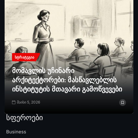
ᲡᲢᲠᲐᲢᲔᲒᲘᲐ
მომავლის უჩინარი
არქიტექტორები: მასწავლებლის
ინსტიტუტის მთავარი გამოწვევები
მაისი 5, 2026
სფეროები
Business