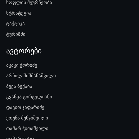
სოფლის მეურნეობა
სტრატეგია
ტაქტიკა
ტურიზმი
ავტორები
აკაკი ქორიძე
არჩილ შიშმანაშვილი
ბექა ბექაია
გვანცა გირგვლიანი
დავით ჯაფარიძე
ეთუნა მუნჯიშვილი
თამარ ჭითაშვილი
თამარ ჯაბუა