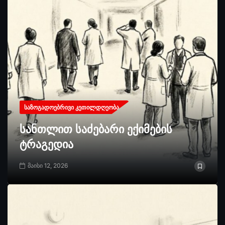
ᲡᲐᲖᲝᲒᲐᲓᲝᲔᲑᲠᲘᲕᲘ ᲙᲔᲗᲘᲚᲓᲦᲔᲝᲑᲐ
სანთლით საძებარი ექიმების
ტრაგედია
მაისი 12, 2026