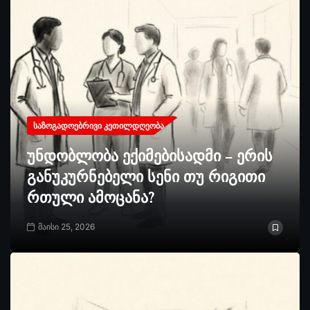
ᲡᲐᲖᲝᲒᲐᲓᲝᲔᲑᲠᲘᲕᲘ ᲙᲔᲗᲘᲚᲓᲦᲔᲝᲑᲐ
უნდობლობა ექიმებისადმი – ერის
განუკურნებელი სენი თუ რიგითი
რთული ამოცანა?
მაისი 25, 2026