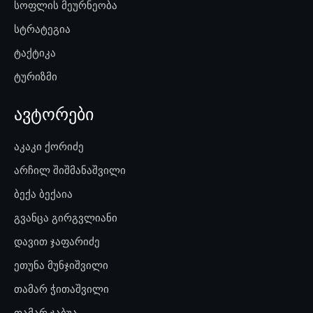
სოფლის მეურნეობა
სტრატეგია
ტაქტიკა
ტურიზმი
ავტორები
აკაკი ქორიძე
არჩილ შიშმანაშვილი
ბექა ბექაია
გვანცა გირგვლიანი
დავით ჯაფარიძე
ეთუნა მუნჯიშვილი
თამარ ჭითაშვილი
თამარ ჯაბუა