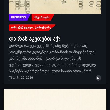
BUSINESS
ᲘᲡᲢᲝᲠᲘᲔᲑᲘ
ᲝᲠᲒᲐᲜᲘᲖᲐᲪᲘᲣᲚᲘ ᲡᲢᲠᲣᲥᲢᲣᲠᲐ
და რას აკეთებთ აქ?
გიორგი და ეკა უკვე 15 წუთზე მეტი იყო, რაც
პოტენციური კლიენტი კომპანიის დამფუძნებლის
კაბინეტში ისხდნენ. გიორგი ბლოკნოტს
უკირკიტებდა, ეკა კი მაგიდაზე მის წინ დადებულ
საგნებს აკვირდებოდა. ხუთი საათი იდო სწორ
მაისი 29, 2026