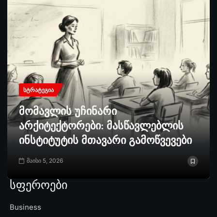
ᲡᲢᲠᲐᲢᲔᲒᲘᲐ
მომავლის უჩინარი
არქიტექტორები: მასწავლებლის
ინსტიტუტის მთავარი გამოწვევები
მაისი 5, 2026
სფეროები
Business