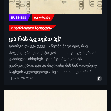
BUSINESS
ᲘᲡᲢᲝᲠᲘᲔᲑᲘ
ᲝᲠᲒᲐᲜᲘᲖᲐᲪᲘᲣᲚᲘ ᲡᲢᲠᲣᲥᲢᲣᲠᲐ
და რას აკეთებთ აქ?
გიორგი და ეკა უკვე 15 წუთზე მეტი იყო, რაც
პოტენციური კლიენტი კომპანიის დამფუძნებლის
კაბინეტში ისხდნენ. გიორგი ბლოკნოტს
უკირკიტებდა, ეკა კი მაგიდაზე მის წინ დადებულ
საგნებს აკვირდებოდა. ხუთი საათი იდო სწორ
მაისი 29, 2026