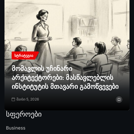
ᲡᲢᲠᲐᲢᲔᲒᲘᲐ
მომავლის უჩინარი
არქიტექტორები: მასწავლებლის
ინსტიტუტის მთავარი გამოწვევები
მაისი 5, 2026
სფეროები
Business