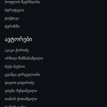
სოფლის მეურნეობა
სტრატეგია
ტაქტიკა
ტურიზმი
ავტორები
აკაკი ქორიძე
არჩილ შიშმანაშვილი
ბექა ბექაია
გვანცა გირგვლიანი
დავით ჯაფარიძე
ეთუნა მუნჯიშვილი
თამარ ჭითაშვილი
თამარ ჯაბუა