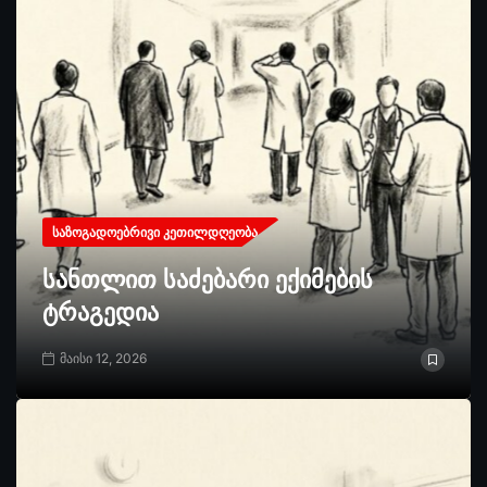
ᲡᲐᲖᲝᲒᲐᲓᲝᲔᲑᲠᲘᲕᲘ ᲙᲔᲗᲘᲚᲓᲦᲔᲝᲑᲐ
სანთლით საძებარი ექიმების
ტრაგედია
მაისი 12, 2026