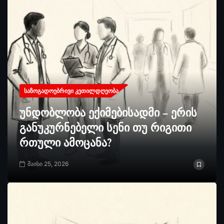
ᲡᲐᲖᲝᲒᲐᲓᲝᲔᲑᲠᲘᲕᲘ ᲙᲔᲗᲘᲚᲓᲦᲔᲝᲑᲐ
უნდობლობა ექიმებისადმი – ერის
განუკურნებელი სენი თუ რიგითი
რთული ამოცანა?
მაისი 25, 2026