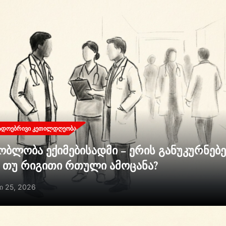
ᲐᲓᲝᲔᲑᲠᲘᲕᲘ ᲙᲔᲗᲘᲚᲓᲦᲔᲝᲑᲐ
ობლობა ექიმებისადმი – ერის განუკურნებ
ი თუ რიგითი რთული ამოცანა?
ი 25, 2026