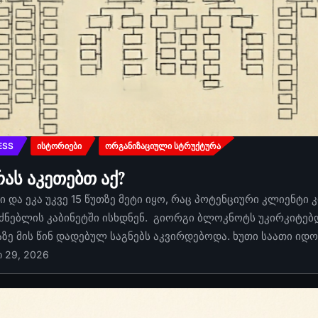
ESS
ᲘᲡᲢᲝᲠᲘᲔᲑᲘ
ᲝᲠᲒᲐᲜᲘᲖᲐᲪᲘᲣᲚᲘ ᲡᲢᲠᲣᲥᲢᲣᲠᲐ
რას აკეთებთ აქ?
 და ეკა უკვე 15 წუთზე მეტი იყო, რაც პოტენციური კლიენტი 
ძნებლის კაბინეტში ისხდნენ. გიორგი ბლოკნოტს უკირკიტებდა
აზე მის წინ დადებულ საგნებს აკვირდებოდა. ხუთი საათი იდ
ი 29, 2026