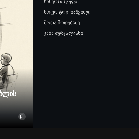
სინერჯი ჯგუფი
სოფო ტოლიაშვილი
შოთა მოდებაძე
ჯაბა ბურჯალიანი
ებლის