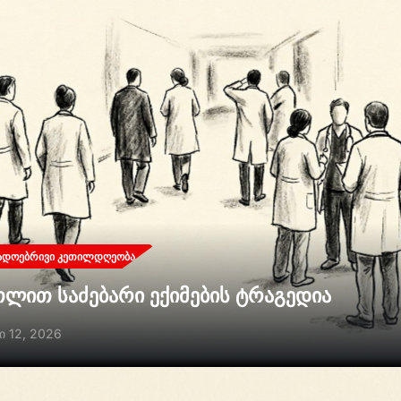
ᲐᲓᲝᲔᲑᲠᲘᲕᲘ ᲙᲔᲗᲘᲚᲓᲦᲔᲝᲑᲐ
თლით საძებარი ექიმების ტრაგედია
ი 12, 2026