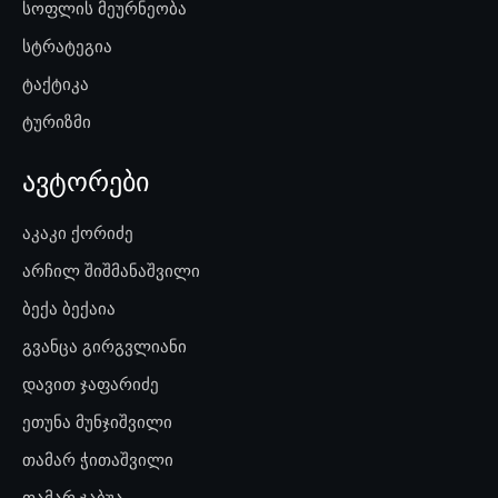
სოფლის მეურნეობა
სტრატეგია
ტაქტიკა
ტურიზმი
ავტორები
აკაკი ქორიძე
არჩილ შიშმანაშვილი
ბექა ბექაია
გვანცა გირგვლიანი
დავით ჯაფარიძე
ეთუნა მუნჯიშვილი
თამარ ჭითაშვილი
თამარ ჯაბუა