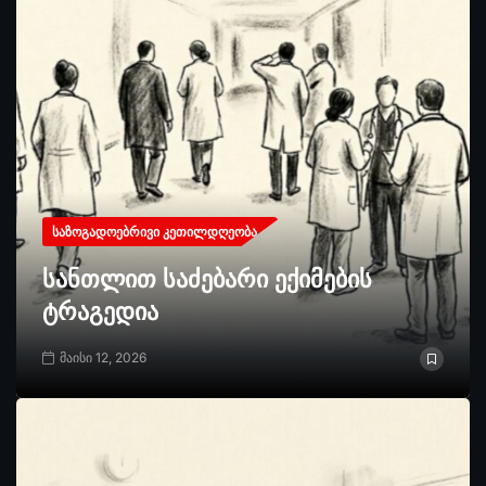
ᲡᲐᲖᲝᲒᲐᲓᲝᲔᲑᲠᲘᲕᲘ ᲙᲔᲗᲘᲚᲓᲦᲔᲝᲑᲐ
სანთლით საძებარი ექიმების
ტრაგედია
მაისი 12, 2026