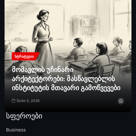
ᲡᲢᲠᲐᲢᲔᲒᲘᲐ
მომავლის უჩინარი
არქიტექტორები: მასწავლებლის
ინსტიტუტის მთავარი გამოწვევები
მაისი 5, 2026
სფეროები
Business