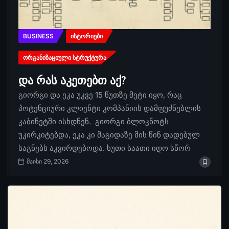
BUSINESS
ᲘᲡᲢᲝᲠᲘᲔᲑᲘ
ᲝᲠᲒᲐᲜᲘᲖᲐᲪᲘᲣᲚᲘ ᲡᲢᲠᲣᲥᲢᲣᲠᲐ
და რას აკეთებთ აქ?
გიორგი და ეკა უკვე 15 წუთზე მეტი იყო, რაც
პოტენციური კლიენტი კომპანიის დამფუძნებლის
კაბინეტში ისხდნენ. გიორგი ბლოკნოტს
უკირკიტებდა, ეკა კი მაგიდაზე მის წინ დადებულ
საგნებს აკვირდებოდა. ხუთი საათი იდო სწორ
მაისი 29, 2026