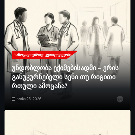
ᲡᲐᲖᲝᲒᲐᲓᲝᲔᲑᲠᲘᲕᲘ ᲙᲔᲗᲘᲚᲓᲦᲔᲝᲑᲐ
უნდობლობა ექიმებისადმი – ერის
განუკურნებელი სენი თუ რიგითი
რთული ამოცანა?
მაისი 25, 2026