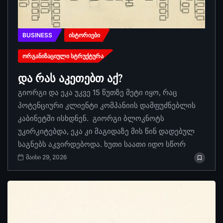
BUSINESS
ᲘᲡᲢᲝᲠᲘᲔᲑᲘ
ᲝᲠᲒᲐᲜᲘᲖᲐᲪᲘᲣᲚᲘ ᲡᲢᲠᲣᲥᲢᲣᲠᲐ
და რას აკეთებთ აქ?
გიორგი და ეკა უკვე 15 წუთზე მეტი იყო, რაც
პოტენციური კლიენტი კომპანიის დამფუძნებლის
კაბინეტში ისხდნენ. გიორგი ბლოკნოტს
უკირკიტებდა, ეკა კი მაგიდაზე მის წინ დადებულ
საგნებს აკვირდებოდა. ხუთი საათი იდო სწორ
მაისი 29, 2026