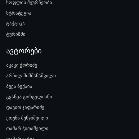
სოფლის მეურნეობა
სტრატეგია
ტაქტიკა
ტურიზმი
ავტორები
აკაკი ქორიძე
არჩილ შიშმანაშვილი
ბექა ბექაია
გვანცა გირგვლიანი
დავით ჯაფარიძე
ეთუნა მუნჯიშვილი
თამარ ჭითაშვილი
თამარ ჯაბუა