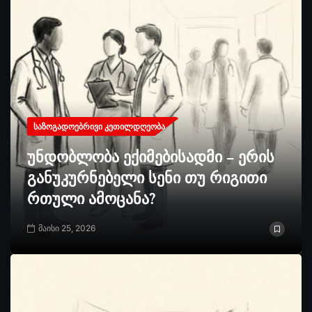
ᲡᲐᲖᲝᲒᲐᲓᲝᲔᲑᲠᲘᲕᲘ ᲙᲔᲗᲘᲚᲓᲦᲔᲝᲑᲐ
უნდობლობა ექიმებისადმი – ერის
განუკურნებელი სენი თუ რიგითი
რთული ამოცანა?
მაისი 25, 2026