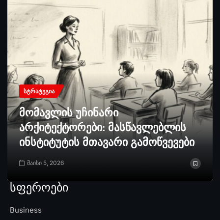
ᲡᲢᲠᲐᲢᲔᲒᲘᲐ
მომავლის უჩინარი
არქიტექტორები: მასწავლებლის
ინსტიტუტის მთავარი გამოწვევები
მაისი 5, 2026
სფეროები
Business