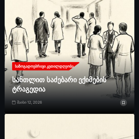
ᲡᲐᲖᲝᲒᲐᲓᲝᲔᲑᲠᲘᲕᲘ ᲙᲔᲗᲘᲚᲓᲦᲔᲝᲑᲐ
სანთლით საძებარი ექიმების
ტრაგედია
მაისი 12, 2026