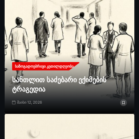
ᲡᲐᲖᲝᲒᲐᲓᲝᲔᲑᲠᲘᲕᲘ ᲙᲔᲗᲘᲚᲓᲦᲔᲝᲑᲐ
სანთლით საძებარი ექიმების
ტრაგედია
მაისი 12, 2026