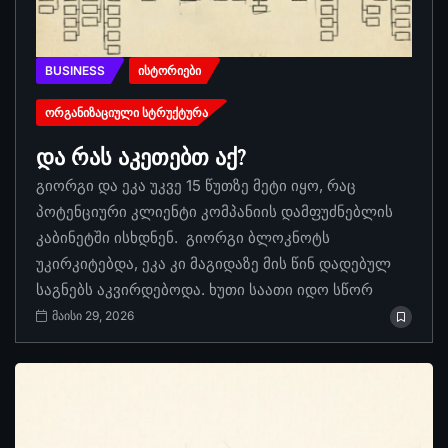
BUSINESS
ᲘᲡᲢᲝᲠᲘᲔᲑᲘ
ᲝᲠᲒᲐᲜᲘᲖᲐᲪᲘᲣᲚᲘ ᲡᲢᲠᲣᲥᲢᲣᲠᲐ
და რას აკეთებთ აქ?
გიორგი და ეკა უკვე 15 წუთზე მეტი იყო, რაც
პოტენციური კლიენტი კომპანიის დამფუძნებლის
კაბინეტში ისხდნენ. გიორგი ბლოკნოტს
უკირკიტებდა, ეკა კი მაგიდაზე მის წინ დადებულ
საგნებს აკვირდებოდა. ხუთი საათი იდო სწორ
მაისი 29, 2026