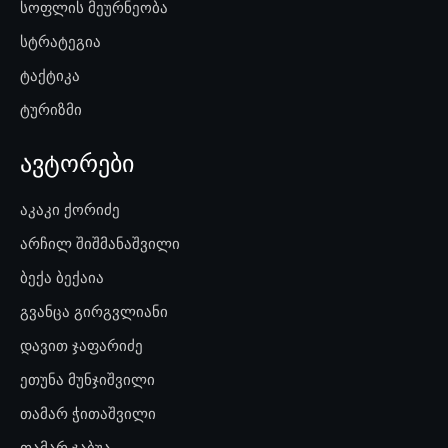
სოფლის მეურნეობა
სტრატეგია
ტაქტიკა
ტურიზმი
ავტორები
აკაკი ქორიძე
არჩილ შიშმანაშვილი
ბექა ბექაია
გვანცა გირგვლიანი
დავით ჯაფარიძე
ეთუნა მუნჯიშვილი
თამარ ჭითაშვილი
თამარ ჯაბუა