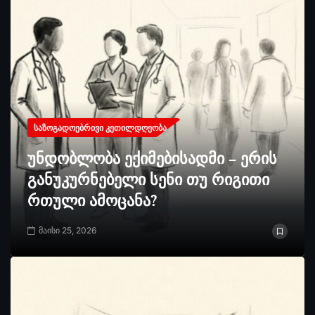
ᲡᲐᲖᲝᲒᲐᲓᲝᲔᲑᲠᲘᲕᲘ ᲙᲔᲗᲘᲚᲓᲦᲔᲝᲑᲐ
უნდობლობა ექიმებისადმი – ერის
განუკურნებელი სენი თუ რიგითი
რთული ამოცანა?
მაისი 25, 2026