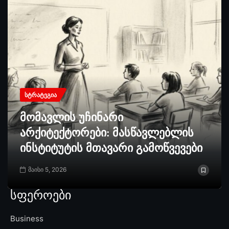
ᲡᲢᲠᲐᲢᲔᲒᲘᲐ
მომავლის უჩინარი
არქიტექტორები: მასწავლებლის
ინსტიტუტის მთავარი გამოწვევები
მაისი 5, 2026
სფეროები
Business