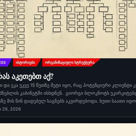
ESS
ᲘᲡᲢᲝᲠᲘᲔᲑᲘ
ᲝᲠᲒᲐᲜᲘᲖᲐᲪᲘᲣᲚᲘ ᲡᲢᲠᲣᲥᲢᲣᲠᲐ
რას აკეთებთ აქ?
 და ეკა უკვე 15 წუთზე მეტი იყო, რაც პოტენციური კლიენტი 
ძნებლის კაბინეტში ისხდნენ. გიორგი ბლოკნოტს უკირკიტებდა
აზე მის წინ დადებულ საგნებს აკვირდებოდა. ხუთი საათი იდ
ი 29, 2026