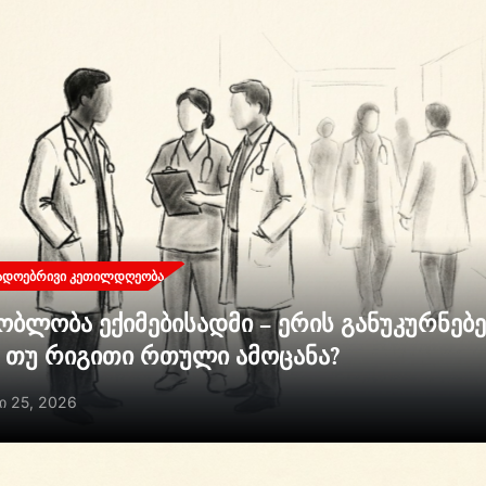
ᲐᲓᲝᲔᲑᲠᲘᲕᲘ ᲙᲔᲗᲘᲚᲓᲦᲔᲝᲑᲐ
ობლობა ექიმებისადმი – ერის განუკურნებ
ი თუ რიგითი რთული ამოცანა?
ი 25, 2026