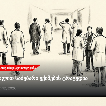
ᲐᲓᲝᲔᲑᲠᲘᲕᲘ ᲙᲔᲗᲘᲚᲓᲦᲔᲝᲑᲐ
თლით საძებარი ექიმების ტრაგედია
ი 12, 2026