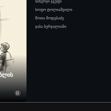
სინერჯი ჯგუფი
სოფო ტოლიაშვილი
შოთა მოდებაძე
ჯაბა ბურჯალიანი
ებლის