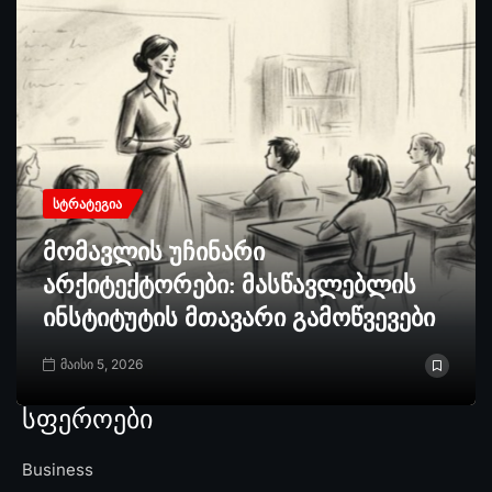
ᲡᲢᲠᲐᲢᲔᲒᲘᲐ
მომავლის უჩინარი
არქიტექტორები: მასწავლებლის
ინსტიტუტის მთავარი გამოწვევები
მაისი 5, 2026
სფეროები
Business