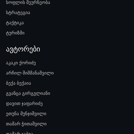
სოფლის მეურნეობა
სტრატეგია
ტაქტიკა
ტურიზმი
ავტორები
აკაკი ქორიძე
არჩილ შიშმანაშვილი
ბექა ბექაია
გვანცა გირგვლიანი
დავით ჯაფარიძე
ეთუნა მუნჯიშვილი
თამარ ჭითაშვილი
თამარ ჯაბუა