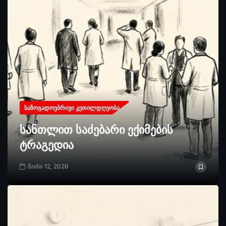
ᲡᲐᲖᲝᲒᲐᲓᲝᲔᲑᲠᲘᲕᲘ ᲙᲔᲗᲘᲚᲓᲦᲔᲝᲑᲐ
სანთლით საძებარი ექიმების
ტრაგედია
მაისი 12, 2026