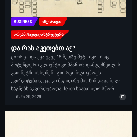
BUSINESS
ᲘᲡᲢᲝᲠᲘᲔᲑᲘ
ᲝᲠᲒᲐᲜᲘᲖᲐᲪᲘᲣᲚᲘ ᲡᲢᲠᲣᲥᲢᲣᲠᲐ
და რას აკეთებთ აქ?
გიორგი და ეკა უკვე 15 წუთზე მეტი იყო, რაც
პოტენციური კლიენტი კომპანიის დამფუძნებლის
კაბინეტში ისხდნენ. გიორგი ბლოკნოტს
უკირკიტებდა, ეკა კი მაგიდაზე მის წინ დადებულ
საგნებს აკვირდებოდა. ხუთი საათი იდო სწორ
მაისი 29, 2026