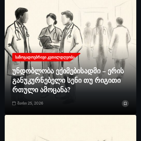
ᲡᲐᲖᲝᲒᲐᲓᲝᲔᲑᲠᲘᲕᲘ ᲙᲔᲗᲘᲚᲓᲦᲔᲝᲑᲐ
უნდობლობა ექიმებისადმი – ერის
განუკურნებელი სენი თუ რიგითი
რთული ამოცანა?
მაისი 25, 2026