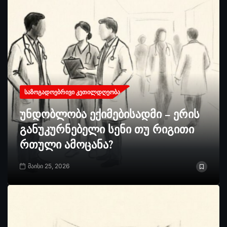
ᲡᲐᲖᲝᲒᲐᲓᲝᲔᲑᲠᲘᲕᲘ ᲙᲔᲗᲘᲚᲓᲦᲔᲝᲑᲐ
უნდობლობა ექიმებისადმი – ერის
განუკურნებელი სენი თუ რიგითი
რთული ამოცანა?
მაისი 25, 2026