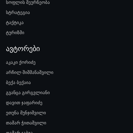
სოფლის მეურნეობა
სტრატეგია
ტაქტიკა
ტურიზმი
ავტორები
აკაკი ქორიძე
არჩილ შიშმანაშვილი
ბექა ბექაია
გვანცა გირგვლიანი
დავით ჯაფარიძე
ეთუნა მუნჯიშვილი
თამარ ჭითაშვილი
თამარ ჯაბუა