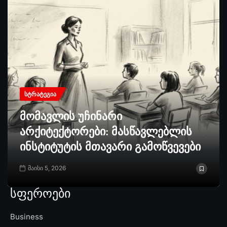
ᲡᲢᲠᲐᲢᲔᲒᲘᲐ
მომავლის უჩინარი
არქიტექტორები: მასწავლებლის
ინსტიტუტის მთავარი გამოწვევები
მაისი 5, 2026
სფეროები
Business