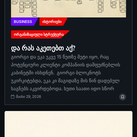
BUSINESS
ᲘᲡᲢᲝᲠᲘᲔᲑᲘ
ᲝᲠᲒᲐᲜᲘᲖᲐᲪᲘᲣᲚᲘ ᲡᲢᲠᲣᲥᲢᲣᲠᲐ
და რას აკეთებთ აქ?
გიორგი და ეკა უკვე 15 წუთზე მეტი იყო, რაც
პოტენციური კლიენტი კომპანიის დამფუძნებლის
კაბინეტში ისხდნენ. გიორგი ბლოკნოტს
უკირკიტებდა, ეკა კი მაგიდაზე მის წინ დადებულ
საგნებს აკვირდებოდა. ხუთი საათი იდო სწორ
მაისი 29, 2026