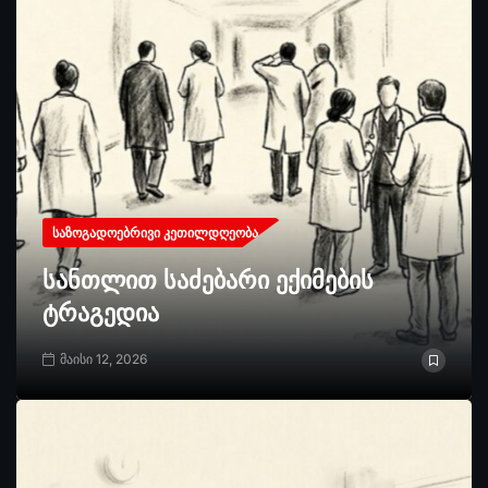
ᲡᲐᲖᲝᲒᲐᲓᲝᲔᲑᲠᲘᲕᲘ ᲙᲔᲗᲘᲚᲓᲦᲔᲝᲑᲐ
სანთლით საძებარი ექიმების
ტრაგედია
მაისი 12, 2026