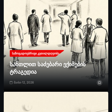
ᲡᲐᲖᲝᲒᲐᲓᲝᲔᲑᲠᲘᲕᲘ ᲙᲔᲗᲘᲚᲓᲦᲔᲝᲑᲐ
სანთლით საძებარი ექიმების
ტრაგედია
მაისი 12, 2026