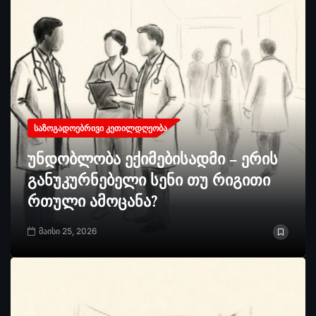
ᲡᲐᲖᲝᲒᲐᲓᲝᲔᲑᲠᲘᲕᲘ ᲙᲔᲗᲘᲚᲓᲦᲔᲝᲑᲐ
უნდობლობა ექიმებისადმი – ერის
განუკურნებელი სენი თუ რიგითი
რთული ამოცანა?
მაისი 25, 2026