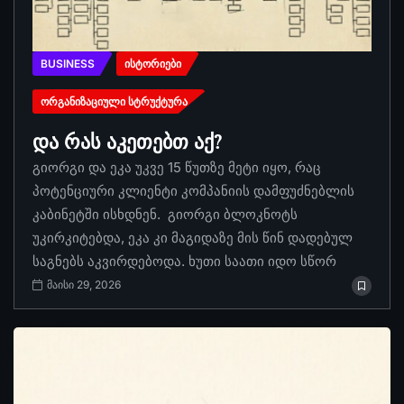
BUSINESS
ᲘᲡᲢᲝᲠᲘᲔᲑᲘ
ᲝᲠᲒᲐᲜᲘᲖᲐᲪᲘᲣᲚᲘ ᲡᲢᲠᲣᲥᲢᲣᲠᲐ
და რას აკეთებთ აქ?
გიორგი და ეკა უკვე 15 წუთზე მეტი იყო, რაც
პოტენციური კლიენტი კომპანიის დამფუძნებლის
კაბინეტში ისხდნენ. გიორგი ბლოკნოტს
უკირკიტებდა, ეკა კი მაგიდაზე მის წინ დადებულ
საგნებს აკვირდებოდა. ხუთი საათი იდო სწორ
მაისი 29, 2026