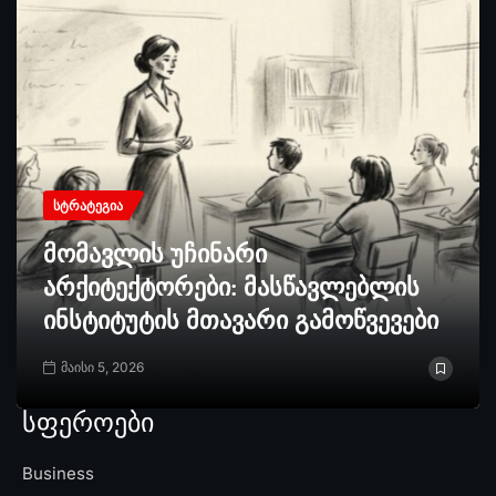
ᲡᲢᲠᲐᲢᲔᲒᲘᲐ
მომავლის უჩინარი
არქიტექტორები: მასწავლებლის
ინსტიტუტის მთავარი გამოწვევები
მაისი 5, 2026
სფეროები
Business