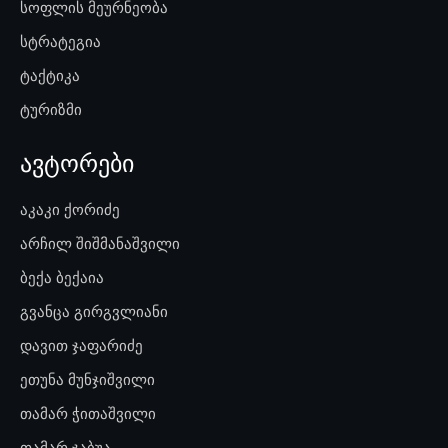
სოფლის მეურნეობა
სტრატეგია
ტაქტიკა
ტურიზმი
ავტორები
აკაკი ქორიძე
არჩილ შიშმანაშვილი
ბექა ბექაია
გვანცა გირგვლიანი
დავით ჯაფარიძე
ეთუნა მუნჯიშვილი
თამარ ჭითაშვილი
თამარ ჯაბუა