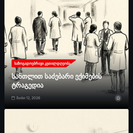
ᲡᲐᲖᲝᲒᲐᲓᲝᲔᲑᲠᲘᲕᲘ ᲙᲔᲗᲘᲚᲓᲦᲔᲝᲑᲐ
სანთლით საძებარი ექიმების
ტრაგედია
მაისი 12, 2026