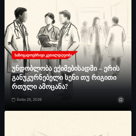
ᲡᲐᲖᲝᲒᲐᲓᲝᲔᲑᲠᲘᲕᲘ ᲙᲔᲗᲘᲚᲓᲦᲔᲝᲑᲐ
უნდობლობა ექიმებისადმი – ერის
განუკურნებელი სენი თუ რიგითი
რთული ამოცანა?
მაისი 25, 2026