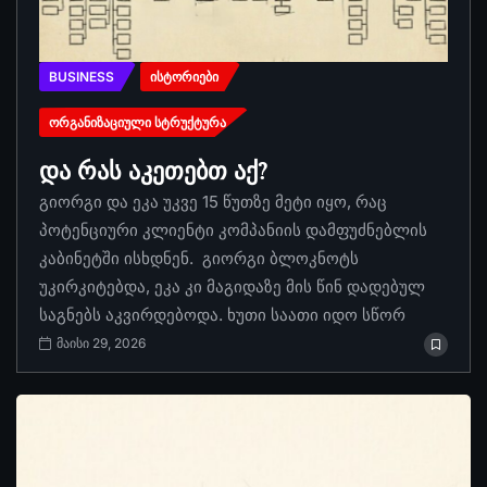
BUSINESS
ᲘᲡᲢᲝᲠᲘᲔᲑᲘ
ᲝᲠᲒᲐᲜᲘᲖᲐᲪᲘᲣᲚᲘ ᲡᲢᲠᲣᲥᲢᲣᲠᲐ
და რას აკეთებთ აქ?
გიორგი და ეკა უკვე 15 წუთზე მეტი იყო, რაც
პოტენციური კლიენტი კომპანიის დამფუძნებლის
კაბინეტში ისხდნენ. გიორგი ბლოკნოტს
უკირკიტებდა, ეკა კი მაგიდაზე მის წინ დადებულ
საგნებს აკვირდებოდა. ხუთი საათი იდო სწორ
მაისი 29, 2026