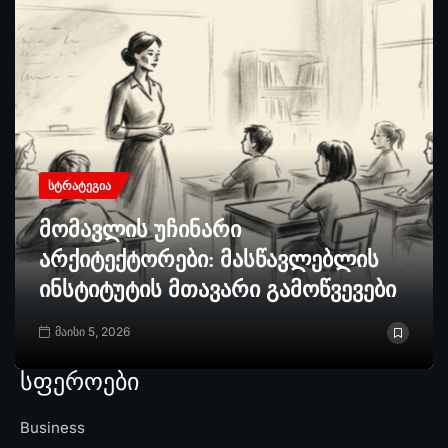
ᲡᲢᲠᲐᲢᲔᲒᲘᲐ
მომავლის უჩინარი
არქიტექტორები: მასწავლებლის
ინსტიტუტის მთავარი გამოწვევები
მაისი 5, 2026
სფეროები
Business