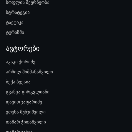
სოფლის მეურნეობა
სტრატეგია
ტაქტიკა
ტურიზმი
ავტორები
აკაკი ქორიძე
არჩილ შიშმანაშვილი
ბექა ბექაია
გვანცა გირგვლიანი
დავით ჯაფარიძე
ეთუნა მუნჯიშვილი
თამარ ჭითაშვილი
თამარ ჯაბუა