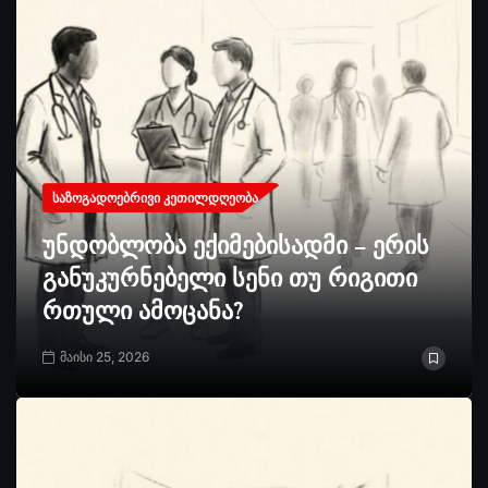
ᲡᲐᲖᲝᲒᲐᲓᲝᲔᲑᲠᲘᲕᲘ ᲙᲔᲗᲘᲚᲓᲦᲔᲝᲑᲐ
უნდობლობა ექიმებისადმი – ერის
განუკურნებელი სენი თუ რიგითი
რთული ამოცანა?
მაისი 25, 2026