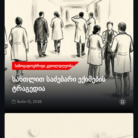
ᲡᲐᲖᲝᲒᲐᲓᲝᲔᲑᲠᲘᲕᲘ ᲙᲔᲗᲘᲚᲓᲦᲔᲝᲑᲐ
სანთლით საძებარი ექიმების
ტრაგედია
მაისი 12, 2026