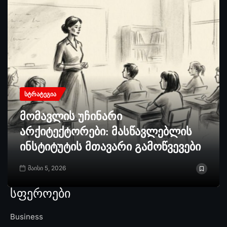
ᲡᲢᲠᲐᲢᲔᲒᲘᲐ
მომავლის უჩინარი
არქიტექტორები: მასწავლებლის
ინსტიტუტის მთავარი გამოწვევები
მაისი 5, 2026
სფეროები
Business