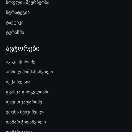
სოფლის მეურნეობა
სტრატეგია
ტაქტიკა
ტურიზმი
ავტორები
აკაკი ქორიძე
არჩილ შიშმანაშვილი
ბექა ბექაია
გვანცა გირგვლიანი
დავით ჯაფარიძე
ეთუნა მუნჯიშვილი
თამარ ჭითაშვილი
თამარ ჯაბუა