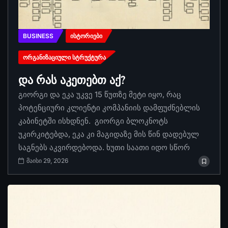
BUSINESS
ᲘᲡᲢᲝᲠᲘᲔᲑᲘ
ᲝᲠᲒᲐᲜᲘᲖᲐᲪᲘᲣᲚᲘ ᲡᲢᲠᲣᲥᲢᲣᲠᲐ
და რას აკეთებთ აქ?
გიორგი და ეკა უკვე 15 წუთზე მეტი იყო, რაც
პოტენციური კლიენტი კომპანიის დამფუძნებლის
კაბინეტში ისხდნენ. გიორგი ბლოკნოტს
უკირკიტებდა, ეკა კი მაგიდაზე მის წინ დადებულ
საგნებს აკვირდებოდა. ხუთი საათი იდო სწორ
მაისი 29, 2026