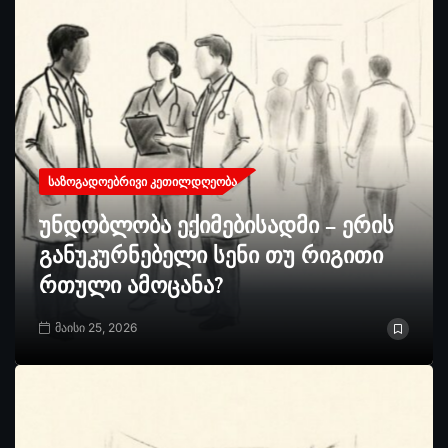
ᲡᲐᲖᲝᲒᲐᲓᲝᲔᲑᲠᲘᲕᲘ ᲙᲔᲗᲘᲚᲓᲦᲔᲝᲑᲐ
უნდობლობა ექიმებისადმი – ერის
განუკურნებელი სენი თუ რიგითი
რთული ამოცანა?
მაისი 25, 2026