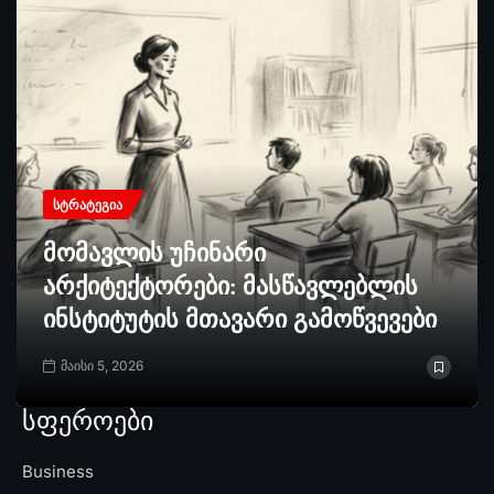
ᲡᲢᲠᲐᲢᲔᲒᲘᲐ
მომავლის უჩინარი
არქიტექტორები: მასწავლებლის
ინსტიტუტის მთავარი გამოწვევები
მაისი 5, 2026
სფეროები
Business