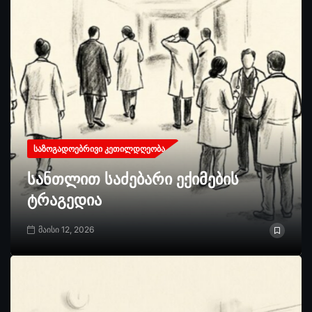
ᲡᲐᲖᲝᲒᲐᲓᲝᲔᲑᲠᲘᲕᲘ ᲙᲔᲗᲘᲚᲓᲦᲔᲝᲑᲐ
სანთლით საძებარი ექიმების
ტრაგედია
მაისი 12, 2026