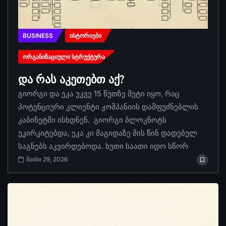
BUSINESS
ᲘᲡᲢᲝᲠᲘᲔᲑᲘ
ᲝᲠᲒᲐᲜᲘᲖᲐᲪᲘᲣᲚᲘ ᲡᲢᲠᲣᲥᲢᲣᲠᲐ
და რას აკეთებთ აქ?
გიორგი და ეკა უკვე 15 წუთზე მეტი იყო, რაც
პოტენციური კლიენტი კომპანიის დამფუძნებლის
კაბინეტში ისხდნენ. გიორგი ბლოკნოტს
უკირკიტებდა, ეკა კი მაგიდაზე მის წინ დადებულ
საგნებს აკვირდებოდა. ხუთი საათი იდო სწორ
მაისი 29, 2026