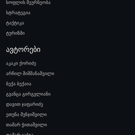
სოფლის მეურნეობა
სტრატეგია
ტაქტიკა
ტურიზმი
ავტორები
აკაკი ქორიძე
არჩილ შიშმანაშვილი
ბექა ბექაია
გვანცა გირგვლიანი
დავით ჯაფარიძე
ეთუნა მუნჯიშვილი
თამარ ჭითაშვილი
თამარ ჯაბუა