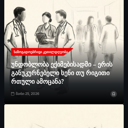
ᲡᲐᲖᲝᲒᲐᲓᲝᲔᲑᲠᲘᲕᲘ ᲙᲔᲗᲘᲚᲓᲦᲔᲝᲑᲐ
უნდობლობა ექიმებისადმი – ერის
განუკურნებელი სენი თუ რიგითი
რთული ამოცანა?
მაისი 25, 2026