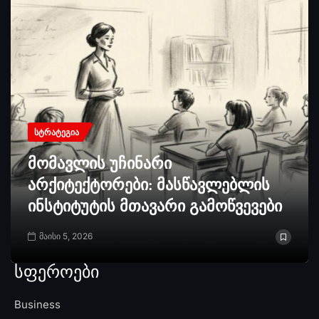
ᲡᲢᲠᲐᲢᲔᲒᲘᲐ
მომავლის უჩინარი
არქიტექტორები: მასწავლებლის
ინსტიტუტის მთავარი გამოწვევები
მაისი 5, 2026
სფეროები
Business