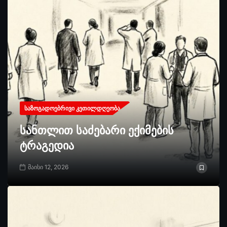
ᲡᲐᲖᲝᲒᲐᲓᲝᲔᲑᲠᲘᲕᲘ ᲙᲔᲗᲘᲚᲓᲦᲔᲝᲑᲐ
სანთლით საძებარი ექიმების
ტრაგედია
მაისი 12, 2026