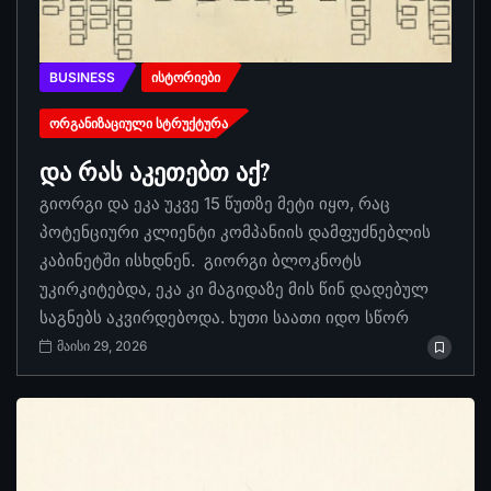
BUSINESS
ᲘᲡᲢᲝᲠᲘᲔᲑᲘ
ᲝᲠᲒᲐᲜᲘᲖᲐᲪᲘᲣᲚᲘ ᲡᲢᲠᲣᲥᲢᲣᲠᲐ
და რას აკეთებთ აქ?
გიორგი და ეკა უკვე 15 წუთზე მეტი იყო, რაც
პოტენციური კლიენტი კომპანიის დამფუძნებლის
კაბინეტში ისხდნენ. გიორგი ბლოკნოტს
უკირკიტებდა, ეკა კი მაგიდაზე მის წინ დადებულ
საგნებს აკვირდებოდა. ხუთი საათი იდო სწორ
მაისი 29, 2026