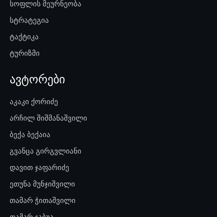
სოფლის მეურნეობა
სტრატეგია
ტაქტიკა
ტურიზმი
ავტორები
აკაკი ქორიძე
არჩილ შიშმანაშვილი
ბექა ბექაია
გვანცა გირგვლიანი
დავით ჯაფარიძე
ეთუნა მუნჯიშვილი
თამარ ჭითაშვილი
თამარ ჯაბუა