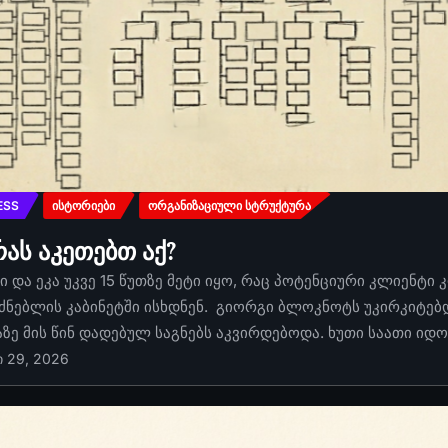
ESS
ᲘᲡᲢᲝᲠᲘᲔᲑᲘ
ᲝᲠᲒᲐᲜᲘᲖᲐᲪᲘᲣᲚᲘ ᲡᲢᲠᲣᲥᲢᲣᲠᲐ
რას აკეთებთ აქ?
 და ეკა უკვე 15 წუთზე მეტი იყო, რაც პოტენციური კლიენტი 
ძნებლის კაბინეტში ისხდნენ. გიორგი ბლოკნოტს უკირკიტებდა
აზე მის წინ დადებულ საგნებს აკვირდებოდა. ხუთი საათი იდ
ი 29, 2026