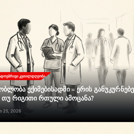
ᲐᲓᲝᲔᲑᲠᲘᲕᲘ ᲙᲔᲗᲘᲚᲓᲦᲔᲝᲑᲐ
ობლობა ექიმებისადმი – ერის განუკურნებ
ი თუ რიგითი რთული ამოცანა?
ი 25, 2026