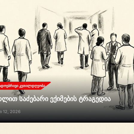
ᲐᲓᲝᲔᲑᲠᲘᲕᲘ ᲙᲔᲗᲘᲚᲓᲦᲔᲝᲑᲐ
თლით საძებარი ექიმების ტრაგედია
ი 12, 2026