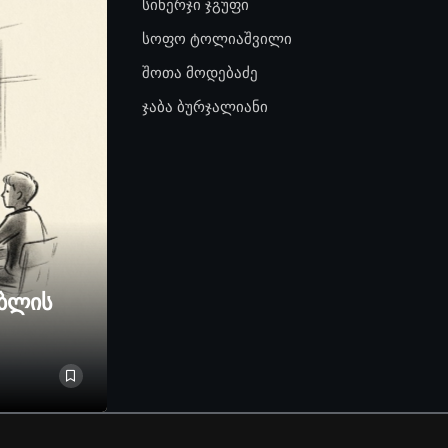
სინერჯი ჯგუფი
სოფო ტოლიაშვილი
შოთა მოდებაძე
ჯაბა ბურჯალიანი
ებლის