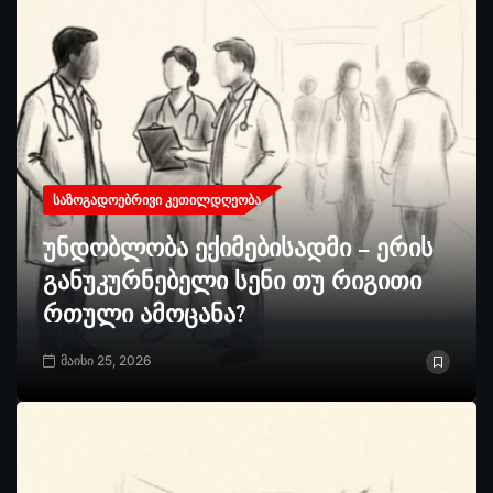
ᲡᲐᲖᲝᲒᲐᲓᲝᲔᲑᲠᲘᲕᲘ ᲙᲔᲗᲘᲚᲓᲦᲔᲝᲑᲐ
უნდობლობა ექიმებისადმი – ერის
განუკურნებელი სენი თუ რიგითი
რთული ამოცანა?
მაისი 25, 2026