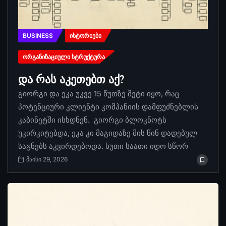
BUSINESS
ᲘᲡᲢᲝᲠᲘᲔᲑᲘ
ᲝᲠᲒᲐᲜᲘᲖᲐᲪᲘᲣᲚᲘ ᲡᲢᲠᲣᲥᲢᲣᲠᲐ
და რას აკეთებთ აქ?
გიორგი და ეკა უკვე 15 წუთზე მეტი იყო, რაც
პოტენციური კლიენტი კომპანიის დამფუძნებლის
კაბინეტში ისხდნენ. გიორგი ბლოკნოტს
უკირკიტებდა, ეკა კი მაგიდაზე მის წინ დადებულ
საგნებს აკვირდებოდა. ხუთი საათი იდო სწორ
მაისი 29, 2026