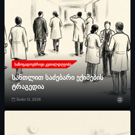
ᲡᲐᲖᲝᲒᲐᲓᲝᲔᲑᲠᲘᲕᲘ ᲙᲔᲗᲘᲚᲓᲦᲔᲝᲑᲐ
სანთლით საძებარი ექიმების
ტრაგედია
მაისი 12, 2026