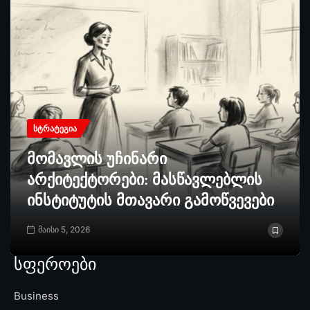
ᲡᲢᲠᲐᲢᲔᲒᲘᲐ
მომავლის უჩინარი
არქიტექტორები: მასწავლებლის
ინსტიტუტის მთავარი გამოწვევები
მაისი 5, 2026
სფეროები
Business