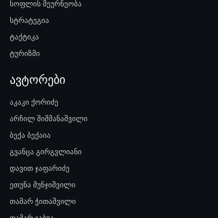
სოფლის მეურნეობა
სტრატეგია
ტაქტიკა
ტურიზმი
ავტორები
აკაკი ქორიძე
არჩილ შიშმანაშვილი
ბექა ბექაია
გვანცა გირგვლიანი
დავით ჯაფარიძე
ეთუნა მუნჯიშვილი
თამარ ჭითაშვილი
თამარ ჯაბუა