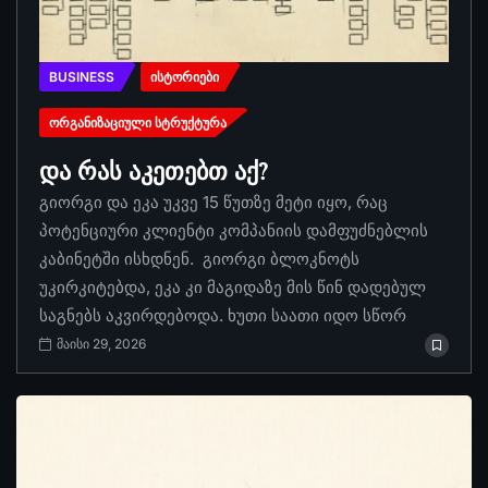
BUSINESS
ᲘᲡᲢᲝᲠᲘᲔᲑᲘ
ᲝᲠᲒᲐᲜᲘᲖᲐᲪᲘᲣᲚᲘ ᲡᲢᲠᲣᲥᲢᲣᲠᲐ
და რას აკეთებთ აქ?
გიორგი და ეკა უკვე 15 წუთზე მეტი იყო, რაც
პოტენციური კლიენტი კომპანიის დამფუძნებლის
კაბინეტში ისხდნენ. გიორგი ბლოკნოტს
უკირკიტებდა, ეკა კი მაგიდაზე მის წინ დადებულ
საგნებს აკვირდებოდა. ხუთი საათი იდო სწორ
მაისი 29, 2026