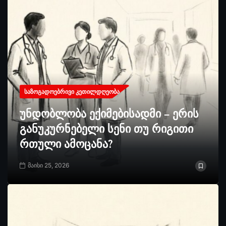
ᲡᲐᲖᲝᲒᲐᲓᲝᲔᲑᲠᲘᲕᲘ ᲙᲔᲗᲘᲚᲓᲦᲔᲝᲑᲐ
უნდობლობა ექიმებისადმი – ერის
განუკურნებელი სენი თუ რიგითი
რთული ამოცანა?
მაისი 25, 2026