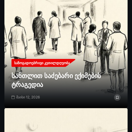
ᲡᲐᲖᲝᲒᲐᲓᲝᲔᲑᲠᲘᲕᲘ ᲙᲔᲗᲘᲚᲓᲦᲔᲝᲑᲐ
სანთლით საძებარი ექიმების
ტრაგედია
მაისი 12, 2026