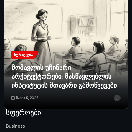
ᲡᲢᲠᲐᲢᲔᲒᲘᲐ
მომავლის უჩინარი
არქიტექტორები: მასწავლებლის
ინსტიტუტის მთავარი გამოწვევები
მაისი 5, 2026
სფეროები
Business