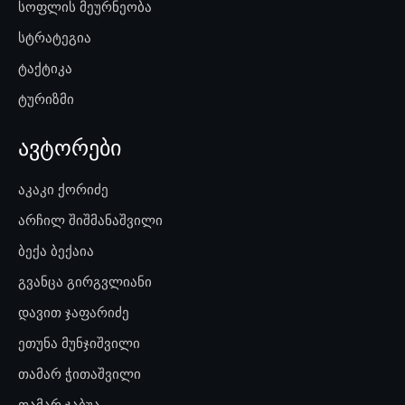
სოფლის მეურნეობა
სტრატეგია
ტაქტიკა
ტურიზმი
ავტორები
აკაკი ქორიძე
არჩილ შიშმანაშვილი
ბექა ბექაია
გვანცა გირგვლიანი
დავით ჯაფარიძე
ეთუნა მუნჯიშვილი
თამარ ჭითაშვილი
თამარ ჯაბუა