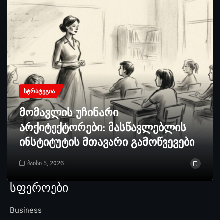
ᲡᲢᲠᲐᲢᲔᲒᲘᲐ
მომავლის უჩინარი
არქიტექტორები: მასწავლებლის
ინსტიტუტის მთავარი გამოწვევები
მაისი 5, 2026
სფეროები
Business