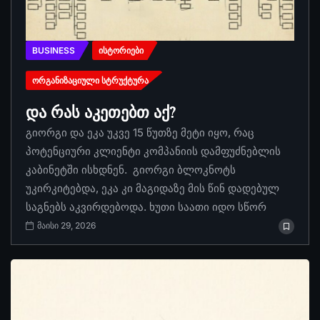
BUSINESS
ᲘᲡᲢᲝᲠᲘᲔᲑᲘ
ᲝᲠᲒᲐᲜᲘᲖᲐᲪᲘᲣᲚᲘ ᲡᲢᲠᲣᲥᲢᲣᲠᲐ
და რას აკეთებთ აქ?
გიორგი და ეკა უკვე 15 წუთზე მეტი იყო, რაც
პოტენციური კლიენტი კომპანიის დამფუძნებლის
კაბინეტში ისხდნენ. გიორგი ბლოკნოტს
უკირკიტებდა, ეკა კი მაგიდაზე მის წინ დადებულ
საგნებს აკვირდებოდა. ხუთი საათი იდო სწორ
მაისი 29, 2026