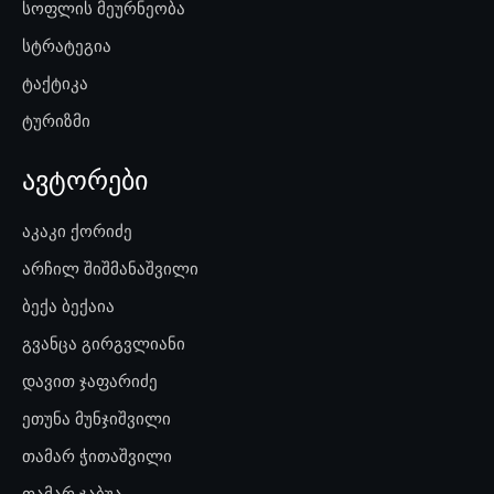
სოფლის მეურნეობა
სტრატეგია
ტაქტიკა
ტურიზმი
ავტორები
აკაკი ქორიძე
არჩილ შიშმანაშვილი
ბექა ბექაია
გვანცა გირგვლიანი
დავით ჯაფარიძე
ეთუნა მუნჯიშვილი
თამარ ჭითაშვილი
თამარ ჯაბუა