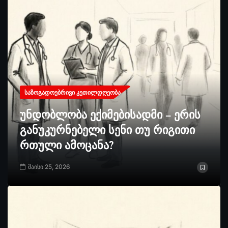
ᲡᲐᲖᲝᲒᲐᲓᲝᲔᲑᲠᲘᲕᲘ ᲙᲔᲗᲘᲚᲓᲦᲔᲝᲑᲐ
უნდობლობა ექიმებისადმი – ერის
განუკურნებელი სენი თუ რიგითი
რთული ამოცანა?
მაისი 25, 2026