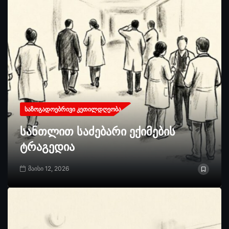
ᲡᲐᲖᲝᲒᲐᲓᲝᲔᲑᲠᲘᲕᲘ ᲙᲔᲗᲘᲚᲓᲦᲔᲝᲑᲐ
სანთლით საძებარი ექიმების
ტრაგედია
მაისი 12, 2026