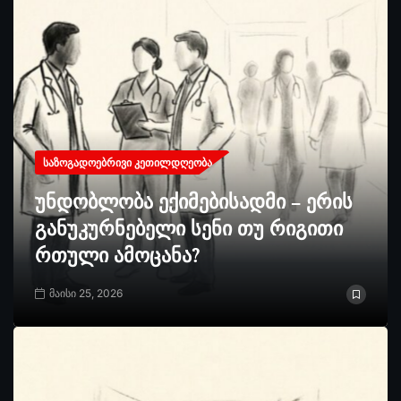
ᲡᲐᲖᲝᲒᲐᲓᲝᲔᲑᲠᲘᲕᲘ ᲙᲔᲗᲘᲚᲓᲦᲔᲝᲑᲐ
უნდობლობა ექიმებისადმი – ერის
განუკურნებელი სენი თუ რიგითი
რთული ამოცანა?
მაისი 25, 2026