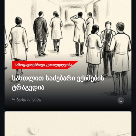
ᲡᲐᲖᲝᲒᲐᲓᲝᲔᲑᲠᲘᲕᲘ ᲙᲔᲗᲘᲚᲓᲦᲔᲝᲑᲐ
სანთლით საძებარი ექიმების
ტრაგედია
მაისი 12, 2026