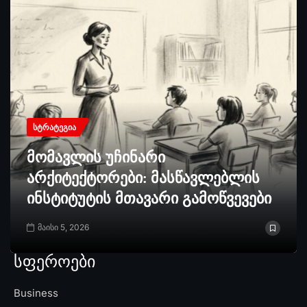
ᲡᲢᲠᲐᲢᲔᲒᲘᲐ
მომავლის უჩინარი
არქიტექტორები: მასწავლებლის
ინსტიტუტის მთავარი გამოწვევები
მაისი 5, 2026
სფეროები
Business