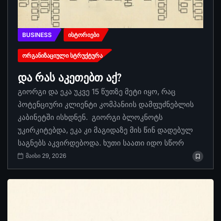
BUSINESS
ᲘᲡᲢᲝᲠᲘᲔᲑᲘ
ᲝᲠᲒᲐᲜᲘᲖᲐᲪᲘᲣᲚᲘ ᲡᲢᲠᲣᲥᲢᲣᲠᲐ
და რას აკეთებთ აქ?
გიორგი და ეკა უკვე 15 წუთზე მეტი იყო, რაც
პოტენციური კლიენტი კომპანიის დამფუძნებლის
კაბინეტში ისხდნენ. გიორგი ბლოკნოტს
უკირკიტებდა, ეკა კი მაგიდაზე მის წინ დადებულ
საგნებს აკვირდებოდა. ხუთი საათი იდო სწორ
მაისი 29, 2026