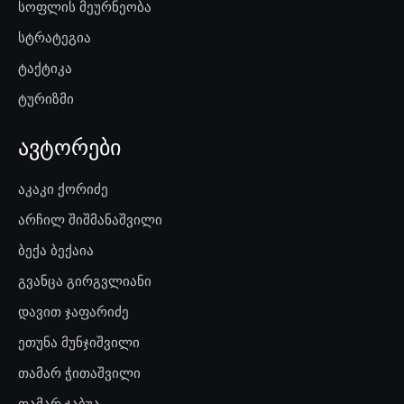
სოფლის მეურნეობა
სტრატეგია
ტაქტიკა
ტურიზმი
ავტორები
აკაკი ქორიძე
არჩილ შიშმანაშვილი
ბექა ბექაია
გვანცა გირგვლიანი
დავით ჯაფარიძე
ეთუნა მუნჯიშვილი
თამარ ჭითაშვილი
თამარ ჯაბუა