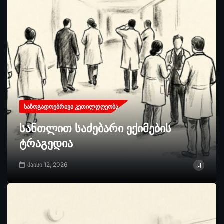
ᲡᲐᲖᲝᲒᲐᲓᲝᲔᲑᲠᲘᲕᲘ ᲙᲔᲗᲘᲚᲓᲦᲔᲝᲑᲐ
სანთლით საძებარი ექიმების
ტრაგედია
მაისი 12, 2026