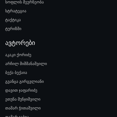
სოფლის მეურნეობა
სტრატეგია
ტაქტიკა
ტურიზმი
ავტორები
აკაკი ქორიძე
არჩილ შიშმანაშვილი
ბექა ბექაია
გვანცა გირგვლიანი
დავით ჯაფარიძე
ეთუნა მუნჯიშვილი
თამარ ჭითაშვილი
თამარ ჯაბუა