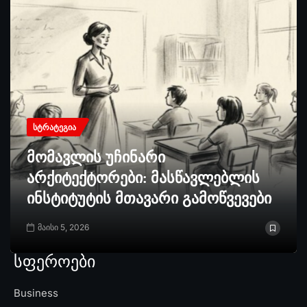
ᲡᲢᲠᲐᲢᲔᲒᲘᲐ
მომავლის უჩინარი
არქიტექტორები: მასწავლებლის
ინსტიტუტის მთავარი გამოწვევები
მაისი 5, 2026
სფეროები
Business