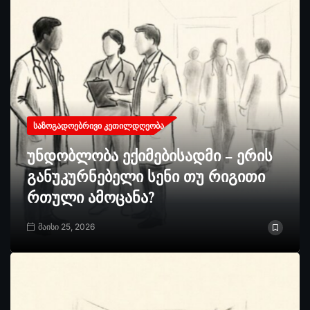
ᲡᲐᲖᲝᲒᲐᲓᲝᲔᲑᲠᲘᲕᲘ ᲙᲔᲗᲘᲚᲓᲦᲔᲝᲑᲐ
უნდობლობა ექიმებისადმი – ერის
განუკურნებელი სენი თუ რიგითი
რთული ამოცანა?
მაისი 25, 2026