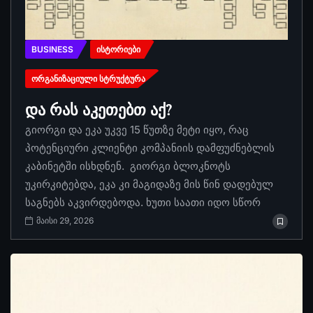
BUSINESS
ᲘᲡᲢᲝᲠᲘᲔᲑᲘ
ᲝᲠᲒᲐᲜᲘᲖᲐᲪᲘᲣᲚᲘ ᲡᲢᲠᲣᲥᲢᲣᲠᲐ
და რას აკეთებთ აქ?
გიორგი და ეკა უკვე 15 წუთზე მეტი იყო, რაც
პოტენციური კლიენტი კომპანიის დამფუძნებლის
კაბინეტში ისხდნენ. გიორგი ბლოკნოტს
უკირკიტებდა, ეკა კი მაგიდაზე მის წინ დადებულ
საგნებს აკვირდებოდა. ხუთი საათი იდო სწორ
მაისი 29, 2026