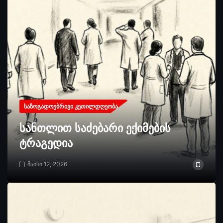
ᲡᲐᲖᲝᲒᲐᲓᲝᲔᲑᲠᲘᲕᲘ ᲙᲔᲗᲘᲚᲓᲦᲔᲝᲑᲐ
სანთლით საძებარი ექიმების
ტრაგედია
მაისი 12, 2026