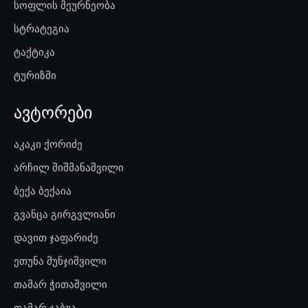
სოფლის მეურნეობა
სტრატეგია
ტაქტიკა
ტურიზმი
ავტორები
აკაკი ქორიძე
არჩილ შიშმანაშვილი
ბექა ბექაია
გვანცა გირგვლიანი
დავით ჯაფარიძე
ეთუნა მუნჯიშვილი
თამარ ჭითაშვილი
თამარ ჯაბუა