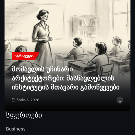
ᲡᲢᲠᲐᲢᲔᲒᲘᲐ
მომავლის უჩინარი
არქიტექტორები: მასწავლებლის
ინსტიტუტის მთავარი გამოწვევები
მაისი 5, 2026
სფეროები
Business