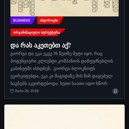
BUSINESS
ᲘᲡᲢᲝᲠᲘᲔᲑᲘ
ᲝᲠᲒᲐᲜᲘᲖᲐᲪᲘᲣᲚᲘ ᲡᲢᲠᲣᲥᲢᲣᲠᲐ
და რას აკეთებთ აქ?
გიორგი და ეკა უკვე 15 წუთზე მეტი იყო, რაც
პოტენციური კლიენტი კომპანიის დამფუძნებლის
კაბინეტში ისხდნენ. გიორგი ბლოკნოტს
უკირკიტებდა, ეკა კი მაგიდაზე მის წინ დადებულ
საგნებს აკვირდებოდა. ხუთი საათი იდო სწორ
მაისი 29, 2026