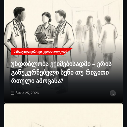
ᲡᲐᲖᲝᲒᲐᲓᲝᲔᲑᲠᲘᲕᲘ ᲙᲔᲗᲘᲚᲓᲦᲔᲝᲑᲐ
უნდობლობა ექიმებისადმი – ერის
განუკურნებელი სენი თუ რიგითი
რთული ამოცანა?
მაისი 25, 2026