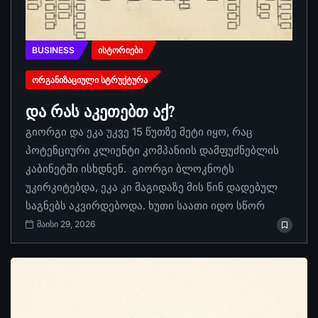
BUSINESS
ᲘᲡᲢᲝᲠᲘᲔᲑᲘ
ᲝᲠᲒᲐᲜᲘᲖᲐᲪᲘᲣᲚᲘ ᲡᲢᲠᲣᲥᲢᲣᲠᲐ
და რას აკეთებთ აქ?
გიორგი და ეკა უკვე 15 წუთზე მეტი იყო, რაც
პოტენციური კლიენტი კომპანიის დამფუძნებლის
კაბინეტში ისხდნენ. გიორგი ბლოკნოტს
უკირკიტებდა, ეკა კი მაგიდაზე მის წინ დადებულ
საგნებს აკვირდებოდა. ხუთი საათი იდო სწორ
მაისი 29, 2026