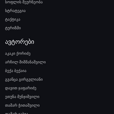
სოფლის მეურნეობა
სტრატეგია
ტაქტიკა
ტურიზმი
ავტორები
აკაკი ქორიძე
არჩილ შიშმანაშვილი
ბექა ბექაია
გვანცა გირგვლიანი
დავით ჯაფარიძე
ეთუნა მუნჯიშვილი
თამარ ჭითაშვილი
თამარ ჯაბუა