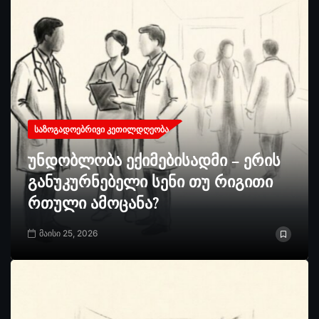
ᲡᲐᲖᲝᲒᲐᲓᲝᲔᲑᲠᲘᲕᲘ ᲙᲔᲗᲘᲚᲓᲦᲔᲝᲑᲐ
უნდობლობა ექიმებისადმი – ერის
განუკურნებელი სენი თუ რიგითი
რთული ამოცანა?
მაისი 25, 2026