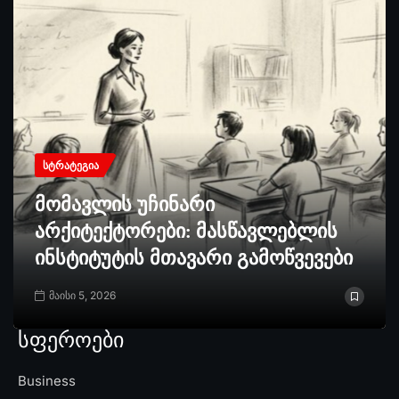
ᲡᲢᲠᲐᲢᲔᲒᲘᲐ
მომავლის უჩინარი
არქიტექტორები: მასწავლებლის
ინსტიტუტის მთავარი გამოწვევები
მაისი 5, 2026
სფეროები
Business