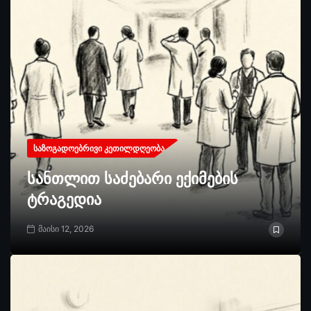
ᲡᲐᲖᲝᲒᲐᲓᲝᲔᲑᲠᲘᲕᲘ ᲙᲔᲗᲘᲚᲓᲦᲔᲝᲑᲐ
სანთლით საძებარი ექიმების
ტრაგედია
მაისი 12, 2026