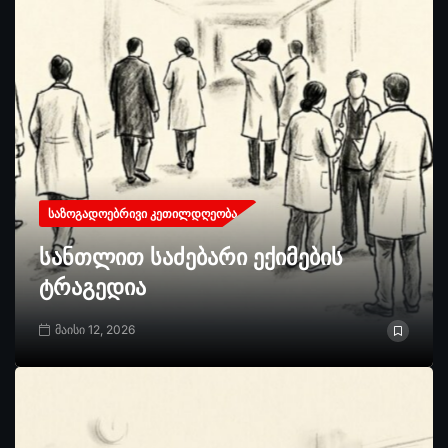
ᲡᲐᲖᲝᲒᲐᲓᲝᲔᲑᲠᲘᲕᲘ ᲙᲔᲗᲘᲚᲓᲦᲔᲝᲑᲐ
სანთლით საძებარი ექიმების
ტრაგედია
მაისი 12, 2026