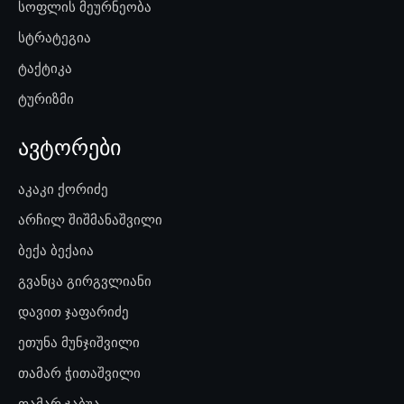
სოფლის მეურნეობა
სტრატეგია
ტაქტიკა
ტურიზმი
ავტორები
აკაკი ქორიძე
არჩილ შიშმანაშვილი
ბექა ბექაია
გვანცა გირგვლიანი
დავით ჯაფარიძე
ეთუნა მუნჯიშვილი
თამარ ჭითაშვილი
თამარ ჯაბუა