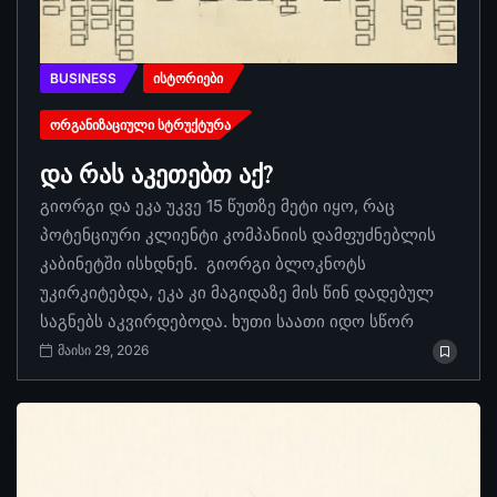
BUSINESS
ᲘᲡᲢᲝᲠᲘᲔᲑᲘ
ᲝᲠᲒᲐᲜᲘᲖᲐᲪᲘᲣᲚᲘ ᲡᲢᲠᲣᲥᲢᲣᲠᲐ
და რას აკეთებთ აქ?
გიორგი და ეკა უკვე 15 წუთზე მეტი იყო, რაც
პოტენციური კლიენტი კომპანიის დამფუძნებლის
კაბინეტში ისხდნენ. გიორგი ბლოკნოტს
უკირკიტებდა, ეკა კი მაგიდაზე მის წინ დადებულ
საგნებს აკვირდებოდა. ხუთი საათი იდო სწორ
მაისი 29, 2026