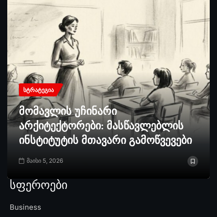
ᲡᲢᲠᲐᲢᲔᲒᲘᲐ
მომავლის უჩინარი
არქიტექტორები: მასწავლებლის
ინსტიტუტის მთავარი გამოწვევები
მაისი 5, 2026
სფეროები
Business