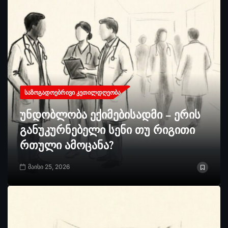
ᲡᲐᲖᲝᲒᲐᲓᲝᲔᲑᲠᲘᲕᲘ ᲙᲔᲗᲘᲚᲓᲦᲔᲝᲑᲐ
უნდობლობა ექიმებისადმი – ერის
განუკურნებელი სენი თუ რიგითი
რთული ამოცანა?
მაისი 25, 2026