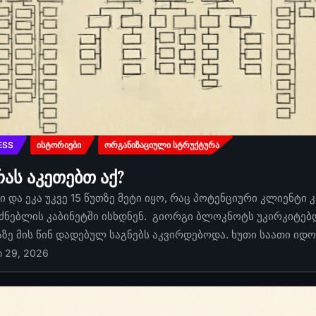
ESS
ᲘᲡᲢᲝᲠᲘᲔᲑᲘ
ᲝᲠᲒᲐᲜᲘᲖᲐᲪᲘᲣᲚᲘ ᲡᲢᲠᲣᲥᲢᲣᲠᲐ
რას აკეთებთ აქ?
 და ეკა უკვე 15 წუთზე მეტი იყო, რაც პოტენციური კლიენტი 
ძნებლის კაბინეტში ისხდნენ. გიორგი ბლოკნოტს უკირკიტებდა
აზე მის წინ დადებულ საგნებს აკვირდებოდა. ხუთი საათი იდ
ი 29, 2026