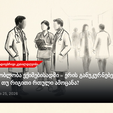
ᲐᲓᲝᲔᲑᲠᲘᲕᲘ ᲙᲔᲗᲘᲚᲓᲦᲔᲝᲑᲐ
ობლობა ექიმებისადმი – ერის განუკურნებ
ი თუ რიგითი რთული ამოცანა?
ი 25, 2026