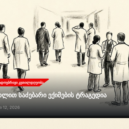
ᲐᲓᲝᲔᲑᲠᲘᲕᲘ ᲙᲔᲗᲘᲚᲓᲦᲔᲝᲑᲐ
თლით საძებარი ექიმების ტრაგედია
ი 12, 2026