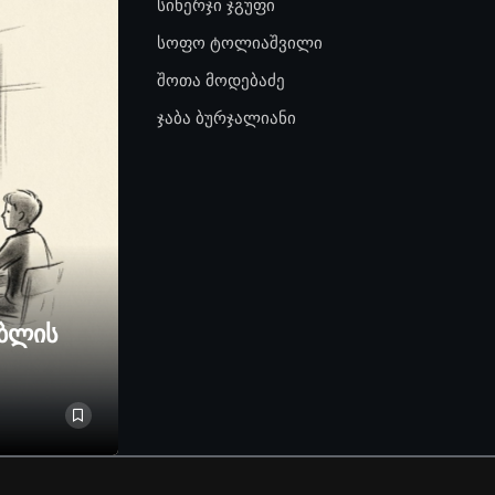
სინერჯი ჯგუფი
სოფო ტოლიაშვილი
შოთა მოდებაძე
ჯაბა ბურჯალიანი
ებლის